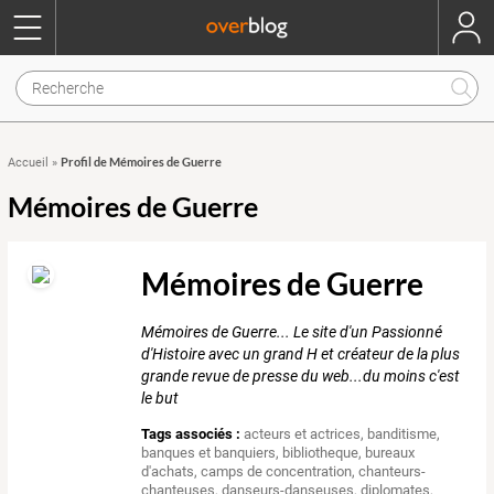
Profil de Mémoires de Guerre
Accueil
»
Mémoires de Guerre
Mémoires de Guerre
Mémoires de Guerre... Le site d'un Passionné
d'Histoire avec un grand H et créateur de la plus
grande revue de presse du web...du moins c'est
le but
Tags associés :
acteurs et actrices
,
banditisme
,
banques et banquiers
,
bibliotheque
,
bureaux
d'achats
,
camps de concentration
,
chanteurs-
chanteuses
,
danseurs-danseuses
,
diplomates
,