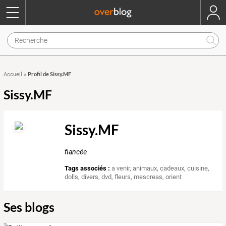
Profil de Sissy.MF
Accueil
»
Sissy.MF
Sissy.MF
fiancée
Tags associés :
a venir
,
animaux
,
cadeaux
,
cuisine
,
dolls
,
divers
,
dvd
,
fleurs
,
mescreas
,
orient
Ses blogs