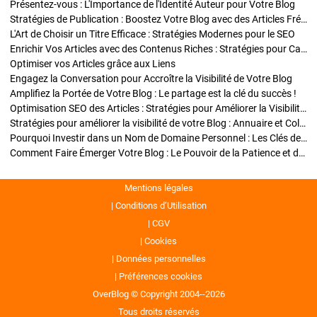
Présentez-vous : L'Importance de l'Identité Auteur pour Votre Blog
Stratégies de Publication : Boostez Votre Blog avec des Articles Fréquents et Exclusifs
L'Art de Choisir un Titre Efficace : Stratégies Modernes pour le SEO
Enrichir Vos Articles avec des Contenus Riches : Stratégies pour Captiver et Optimiser
Optimiser vos Articles grâce aux Liens
Engagez la Conversation pour Accroître la Visibilité de Votre Blog
Amplifiez la Portée de Votre Blog : Le partage est la clé du succès !
Optimisation SEO des Articles : Stratégies pour Améliorer la Visibilité de Votre Blog
Stratégies pour améliorer la visibilité de votre Blog : Annuaire et Collaborations
Pourquoi Investir dans un Nom de Domaine Personnel : Les Clés de la Réussite de Votre Blog
Comment Faire Émerger Votre Blog : Le Pouvoir de la Patience et de la Persévérance
Mentions légales
Conditions d’Utilisation
CGV
Cookies
Données personnelles
Préférences cookies
OverBlog © Copyright 2004--2026
Tous droits réservés