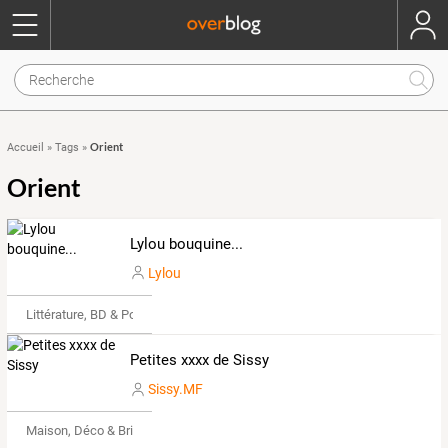
Orient
Accueil
»
Tags
»
Orient
Lylou bouquine...
Lylou
Littérature, BD & Poésie
Petites xxxx de Sissy
Sissy.MF
Maison, Déco & Bricolage