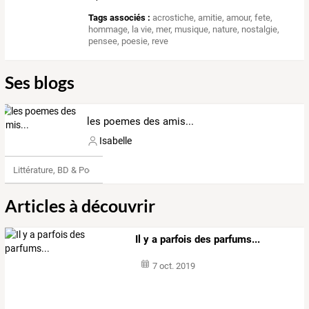
Tags associés :
acrostiche
,
amitie
,
amour
,
fete
,
hommage
,
la vie
,
mer
,
musique
,
nature
,
nostalgie
,
pensee
,
poesie
,
reve
Ses blogs
les poemes des amis...
Isabelle
Littérature, BD & Poésie
Articles à découvrir
Il y a parfois des parfums...
7 oct. 2019