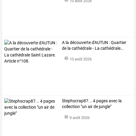
10 août 2026
A
la
découverte
d'AUTUN
:
Quartier
de
la
cathédrale
-
La
cathédrale
…
10 août 2026
Stephscrap87... 4 pages avec la
collection "un air de jungle"
9 août 2026