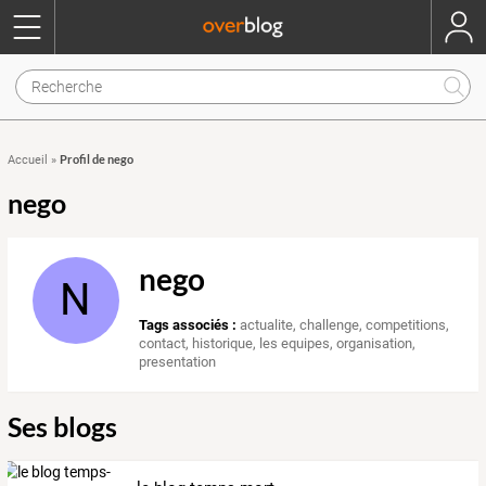
Profil de nego
Accueil
»
nego
nego
N
Tags associés :
actualite
,
challenge
,
competitions
,
contact
,
historique
,
les equipes
,
organisation
,
presentation
Ses blogs