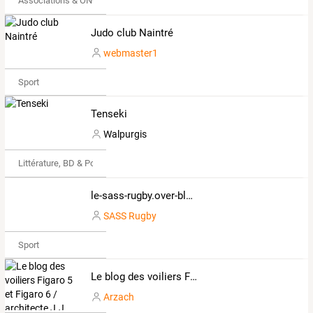
Associations & ONG
Judo club Naintré
webmaster1
Sport
Tenseki
Walpurgis
Littérature, BD & Poésie
le-sass-rugby.over-blog.com
SASS Rugby
Sport
Le blog des voiliers Figaro 5 et Figaro 6 / architecte J.J. Herbulot
Arzach