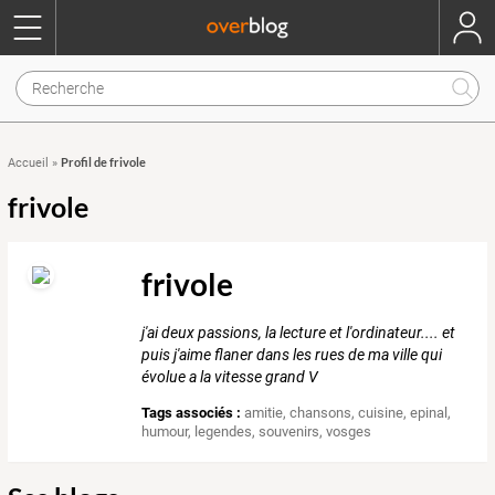
Profil de frivole
Accueil
»
frivole
frivole
j'ai deux passions, la lecture et l'ordinateur.... et
puis j'aime flaner dans les rues de ma ville qui
évolue a la vitesse grand V
Tags associés :
amitie
,
chansons
,
cuisine
,
epinal
,
humour
,
legendes
,
souvenirs
,
vosges