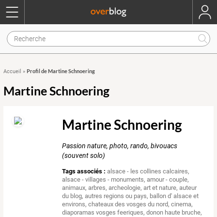
Profil de Martine Schnoering
Accueil
»
Martine Schnoering
Martine Schnoering
Passion nature, photo, rando, bivouacs
(souvent solo)
Tags associés :
alsace - les collines calcaires
,
alsace - villages - monuments
,
amour - couple
,
animaux
,
arbres
,
archeologie
,
art et nature
,
auteur
du blog
,
autres regions ou pays
,
ballon d' alsace et
environs
,
chateaux des vosges du nord
,
cinema
,
diaporamas vosges feeriques
,
donon haute bruche
,