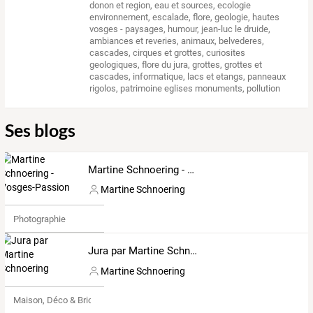
donon et region
,
eau et sources
,
ecologie
environnement
,
escalade
,
flore
,
geologie
,
hautes
vosges - paysages
,
humour
,
jean-luc le druide
,
ambiances et reveries
,
animaux
,
belvederes
,
cascades
,
cirques et grottes
,
curiosites
geologiques
,
flore du jura
,
grottes
,
grottes et
cascades
,
informatique
,
lacs et etangs
,
panneaux
rigolos
,
patrimoine eglises monuments
,
pollution
Ses blogs
Martine Schnoering - Vosges-Passion
Martine Schnoering
Photographie
Jura par Martine Schnoering
Martine Schnoering
Maison, Déco & Bricolage