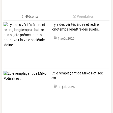
Récents
Populaires
Il
y
a
des
vérités
à
dire
et
redire,
longtemps
rebattre
des
sujets
…
1 août 2026
Et le remplaçant de Milko Potisek
est ....
30 juil. 2026