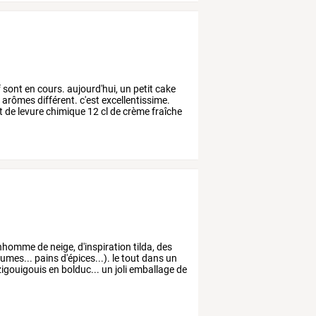
f
sont
en
cours.
aujourd'hui,
un
petit
cake
s
arômes
différent.
c'est
excellentissime.
t
de
levure
chimique
12
cl
de
crème
fraîche
.
nhomme
de
neige,
d'inspiration
tilda,
des
umes...
pains
d'épices...).
le
tout
dans
un
igouigouis
en
bolduc...
un
joli
emballage
de