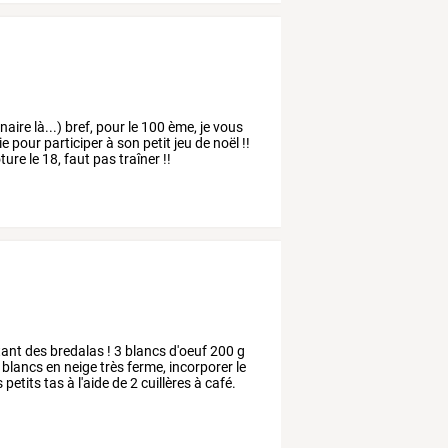
naire là...) bref, pour le 100 ème, je vous
 pour participer à son petit jeu de noël !!
ture le 18, faut pas traîner !!
tant
des
bredalas
!
3
blancs
d'oeuf
200
g
blancs
en
neige
très
ferme,
incorporer
le
s
petits
tas
à
l'aide
de
2
cuillères
à
café.