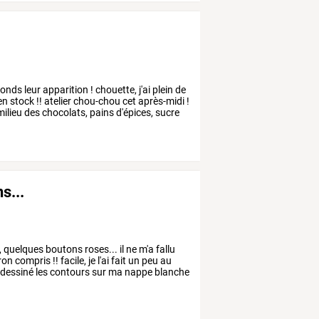
fonds
leur
apparition
!
chouette,
j'ai
plein
de
en
stock
!!
atelier
chou-chou
cet
après-midi
!
ilieu
des
chocolats,
pains
d'épices,
sucre
s...
,
quelques
boutons
roses...
il
ne
m'a
fallu
ron
compris
!!
facile,
je
l'ai
fait
un
peu
au
dessiné
les
contours
sur
ma
nappe
blanche