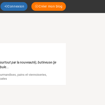
Connexion
Créer mon blog
urtout par la nouveauté), butineuse (je
bule...
ourmandises
,
pains et viennoiseries
,
pates