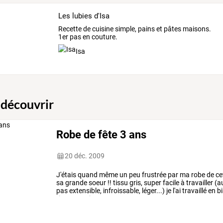
Les lubies d'Isa
Recette de cuisine simple, pains et pâtes maisons.
1er pas en couture.
Isa
 découvrir
Robe de fête 3 ans
20 déc. 2009
J'étais
quand
même
un
peu
frustrée
par
ma
robe
de
ce
sa
grande
soeur
!!
tissu
gris,
super
facile
à
travailler
(a
pas
extensible,
infroissable,
léger...)
je
l'ai
travaillé
en
bi
tissage,
et
je
…