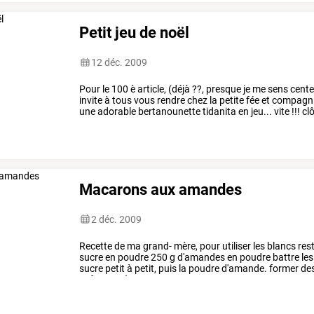
Petit jeu de noël
12 déc. 2009
Pour le 100 è article, (déjà ??, presque je me sens cente
invite à tous vous rendre chez la petite fée et compagnie
une adorable bertanounette tidanita en jeu... vite !!! clô
Macarons aux amandes
2 déc. 2009
Recette
de
ma
grand-
mère,
pour
utiliser
les
blancs
res
sucre
en
poudre
250
g
d'amandes
en
poudre
battre
les
sucre
petit
à
petit,
puis
la
poudre
d'amande.
former
de
enfourner
à
160
°,
15
mn.
…