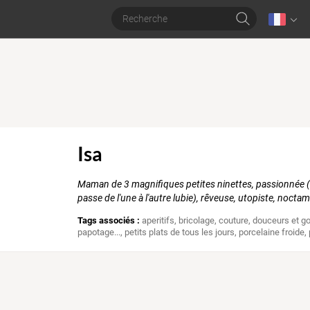
Isa
Maman de 3 magnifiques petites ninettes, passionnée (s
passe de l'une à l'autre lubie), rêveuse, utopiste, noctam
Tags associés :
aperitifs
,
bricolage
,
couture
,
douceurs et g
papotage...
,
petits plats de tous les jours
,
porcelaine froide
,