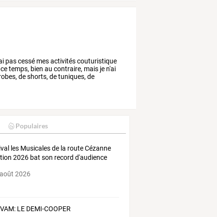
ai
pas
cessé
mes
activités
couturistique
ce
temps,
bien
au
contraire,
mais
je
n'ai
robes,
de
shorts,
de
tuniques,
de
Populaires
ival
les
Musicales
de
la
route
Cézanne
ition
2026
bat
son
record
d'audience
 août 2026
t VAM: LE DEMI-COOPER