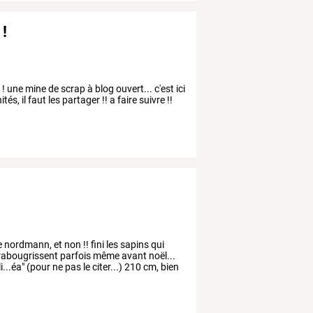
 !
 une mine de scrap à blog ouvert... c'est ici
és, il faut les partager !! a faire suivre !!
e
nordmann,
et
non
!!
fini
les
sapins
qui
rabougrissent
parfois
même
avant
noël...
i...éa"
(pour
ne
pas
le
citer...)
210
cm,
bien