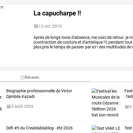
La capucharpe !!
12 oct. 2010
Après
de
longs
mois
d'absence,
me
voici
de
retour.
je
n'
(contraction
de
couture
et
d'artistique
!!)
pendant
tout
plus
pris
le
temps
de
passer
par
ici
!
des
multitudes
de
pantalons...
plein
de
travail
…
Récents
Biographie professionnelle de Victor
Fest
Djimbila Kazadi
:
l'éd
au
…
5 août 2026
6
Défi #5 du Creablablablog - été 2026
Tes