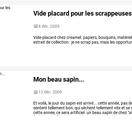
Vide placard pour les scrappeuses
4 déc. 2009
Vide-placard chez creamel. papiers, bouquins, matériel !
extrait de collection : je ne scrap pas, mais les opportunit
Mon beau sapin...
13 déc. 2009
Et
voilà,
le
jour
du
sapin
est
arrivé...
cette
année,
pas
d
sentent
tellement
bon,
qui
sèchent
tellement
vite
et
se
cette
année,
ce
sera
artificiel.
un
beau
sapin
de
chez
"al
fourni...
une
fois
…