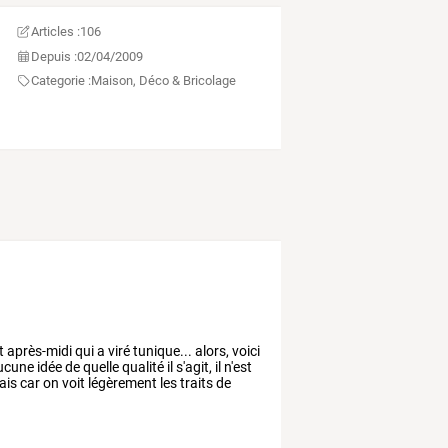
Articles :
106
Depuis :
02/04/2009
Categorie :
Maison, Déco & Bricolage
t
après-midi
qui
a
viré
tunique...
alors,
voici
ucune
idée
de
quelle
qualité
il
s'agit,
il
n'est
ais
car
on
voit
légèrement
les
traits
de