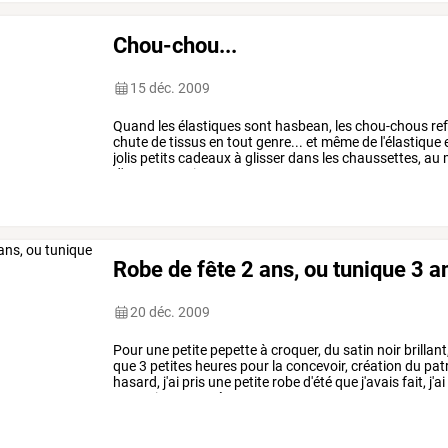
Chou-chou...
15 déc. 2009
Quand
les
élastiques
sont
hasbean,
les
chou-chous
re
chute
de
tissus
en
tout
genre...
et
même
de
l'élastique
jolis
petits
cadeaux
à
glisser
dans
les
chaussettes,
au
m
d'orges...
petit
…
Robe de fête 2 ans, ou tunique 3 an
20 déc. 2009
Pour
une
petite
pepette
à
croquer,
du
satin
noir
brillant
que
3
petites
heures
pour
la
concevoir,
création
du
pat
hasard,
j'ai
pris
une
petite
robe
d'été
que
j'avais
fait,
j'ai
en
papier,
marqué
…