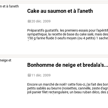
Cake au saumon et à l'aneth
20 déc. 2009
Préparatifs
gustatifs.
les
premiers
essais
pour
l'apériti
sympathique,
la
recette
de
base
du
cake
salé,
mais
de
150
g
farine
fluide
3
oeufs
moyen
(ou
4
petits)
1
sache
fluide
1
cc
…
Bonhomme de neige et bredala's..
11 déc. 2009
Encore
un
marché
de
noël
!
cette
fois-ci,
j'ai
fait
des
bo
petits
sablés
au
beurre
(noisettes,
cannelle,
zeste
d'agr
joli
panier
filet
rectangulaire,
un
beau
ruban
déco,
des
z
type
papier
cristal,
…