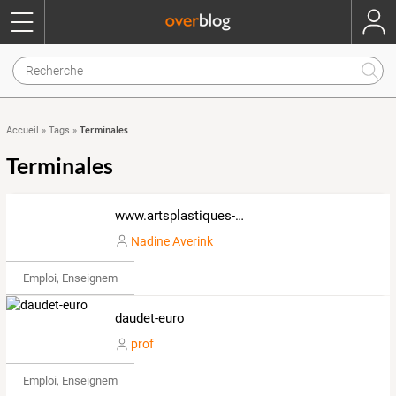
Terminales
Accueil
»
Tags
»
Terminales
www.artsplastiques-paulclaudelhulst.com
Nadine Averink
Emploi, Enseignement & Etudes
daudet-euro
prof
Emploi, Enseignement & Etudes