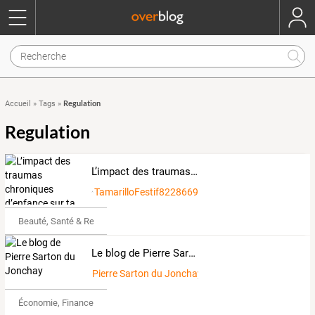
Regulation
Accueil
»
Tags
»
Regulation
L’impact des traumas chroniques d’enfance sur ta vie d’adulte
TamarilloFestif8228669
Beauté, Santé & Remise en forme
Le blog de Pierre Sarton du Jonchay
Pierre Sarton du Jonchay
Économie, Finance & Droit