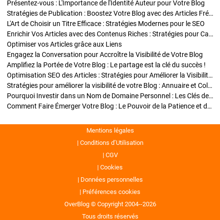
Présentez-vous : L'Importance de l'Identité Auteur pour Votre Blog
Stratégies de Publication : Boostez Votre Blog avec des Articles Fréquents et Exclusifs
L'Art de Choisir un Titre Efficace : Stratégies Modernes pour le SEO
Enrichir Vos Articles avec des Contenus Riches : Stratégies pour Captiver et Optimiser
Optimiser vos Articles grâce aux Liens
Engagez la Conversation pour Accroître la Visibilité de Votre Blog
Amplifiez la Portée de Votre Blog : Le partage est la clé du succès !
Optimisation SEO des Articles : Stratégies pour Améliorer la Visibilité de Votre Blog
Stratégies pour améliorer la visibilité de votre Blog : Annuaire et Collaborations
Pourquoi Investir dans un Nom de Domaine Personnel : Les Clés de la Réussite de Votre Blog
Comment Faire Émerger Votre Blog : Le Pouvoir de la Patience et de la Persévérance
Mentions légales
Conditions d’Utilisation
CGV
Cookies
Données personnelles
Préférences cookies
OverBlog © Copyright 2004--2026
Tous droits réservés