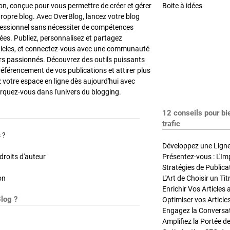
on, conçue pour vous permettre de créer et gérer
Boite à idées
propre blog. Avec OverBlog, lancez votre blog
fessionnel sans nécessiter de compétences
es. Publiez, personnalisez et partagez
ticles, et connectez-vous avec une communauté
rs passionnés. Découvrez des outils puissants
référencement de vos publications et attirer plus
z votre espace en ligne dès aujourd'hui avec
quez-vous dans l'univers du blogging.
12 conseils pour bi
trafic
 ?
Développez une Ligne 
roits d'auteur
Présentez-vous : L'Im
on
L'Art de Choisir un Ti
Blog ?
Optimiser vos Article
Engagez la Conversati
Amplifiez la Portée de