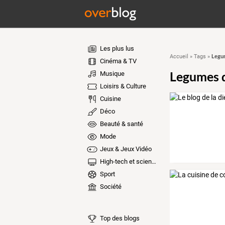
Les plus lus
Legu
Accueil
»
Tags
»
Cinéma & TV
Legumes 
Musique
Loisirs & Culture
Cuisine
Déco
Beauté & santé
Mode
Jeux & Jeux Vidéo
High-tech et sciences
Sport
Société
Top des blogs