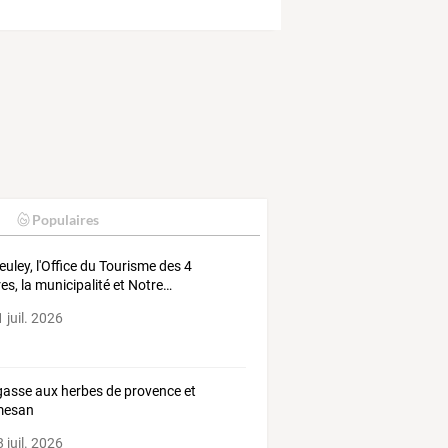
Populaires
euley,
l'Office
du
Tourisme
des
4
res,
la
municipalité
et
Notre
…
 juil. 2026
asse aux herbes de provence et
mesan
 juil. 2026