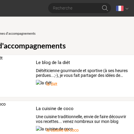
mes d'accompagnements
d'accompagnements
Le blog de la diét
Diététicienne
gourmande
et
sportive
(à
ses
heures
perdues...;-),
je
vous
fait
partager
des
idées
de
…
la diét
La cuisine de coco
Une cuisine traditionnelle, envie de faire découvrir
vos recettes... venez nombreux sur mon blog
la cuisine de coco