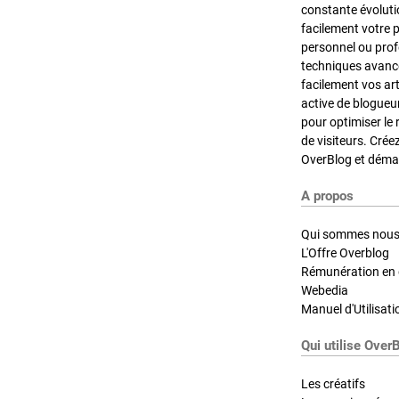
constante évoluti
facilement votre 
personnel ou pro
techniques avancé
facilement vos ar
active de blogueu
pour optimiser le 
de visiteurs. Crée
OverBlog et démar
A propos
Qui sommes nous
L'Offre Overblog
Rémunération en d
Webedia
Manuel d'Utilisati
Qui utilise Over
Les créatifs