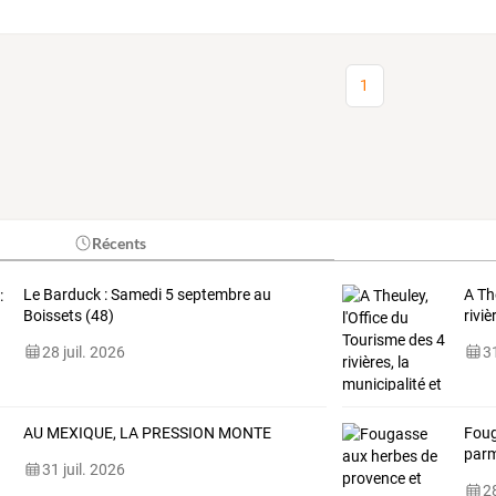
1
Récents
Le Barduck : Samedi 5 septembre au
A
Th
Boissets (48)
riviè
28 juil. 2026
31
AU MEXIQUE, LA PRESSION MONTE
Foug
par
31 juil. 2026
28