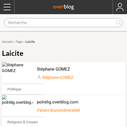
Laicite
Accueil
»
Tags
»
Laicite
Stéphane GOMEZ
Stéphane GOMEZ
Politique
polrelig.overblog.com
Patate douceAdmirable89425
Religions & Croyances