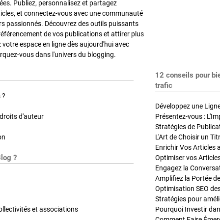
es. Publiez, personnalisez et partagez
ticles, et connectez-vous avec une communauté
rs passionnés. Découvrez des outils puissants
référencement de vos publications et attirer plus
z votre espace en ligne dès aujourd'hui avec
quez-vous dans l'univers du blogging.
12 conseils pour bi
trafic
 ?
Développez une Ligne 
roits d'auteur
Présentez-vous : L'Im
on
L'Art de Choisir un Ti
Blog ?
Optimiser vos Article
Engagez la Conversati
Amplifiez la Portée de
ollectivités et associations