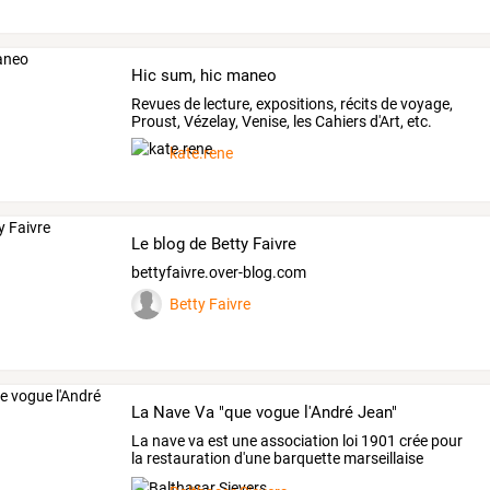
Hic sum, hic maneo
Revues de lecture, expositions, récits de voyage,
Proust, Vézelay, Venise, les Cahiers d'Art, etc.
kate.rene
Le blog de Betty Faivre
bettyfaivre.over-blog.com
Betty Faivre
La Nave Va "que vogue l'André Jean"
La
nave
va
est
une
association
loi
1901
crée
pour
la
restauration
d'une
barquette
marseillaise
apellée
…