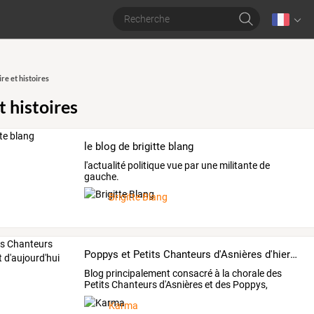
ire et histoires
t histoires
le blog de brigitte blang
l'actualité politique vue par une militante de
gauche.
Brigitte Blang
Poppys et Petits Chanteurs d'Asnières d'hier et d'aujourd'hui
Blog
principalement
consacré
à
la
chorale
des
Petits
Chanteurs
d'Asnières
et
des
Poppys,
fondée
en
…
Karma