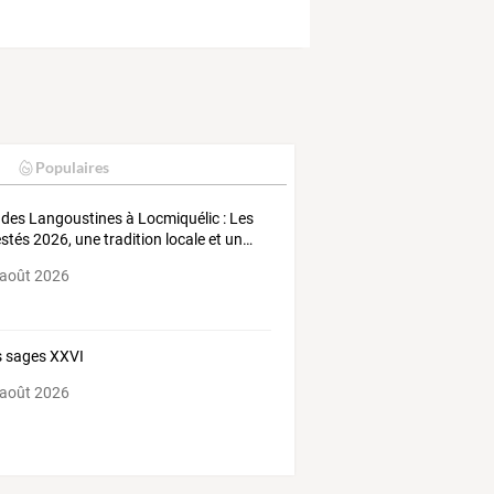
Populaires
des
Langoustines
à
Locmiquélic
:
Les
stés
2026,
une
tradition
locale
et
un
…
 août 2026
 sages XXVI
 août 2026