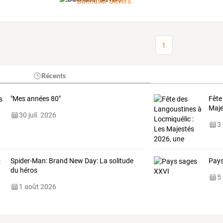
Balthasar Sievers
1
Récents
"Mes années 80"
Fête
Maje
30 juil. 2026
3
Spider-Man: Brand New Day: La solitude
Pays
du héros
5
1 août 2026