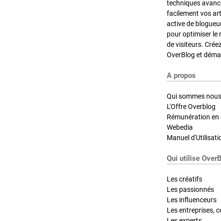
techniques avancé
facilement vos ar
active de blogueu
pour optimiser le 
de visiteurs. Crée
OverBlog et démar
A propos
Qui sommes nous
L'Offre Overblog
Rémunération en d
Webedia
Manuel d'Utilisati
Qui utilise Over
Les créatifs
Les passionnés
Les influenceurs
Les entreprises, c
Les experts