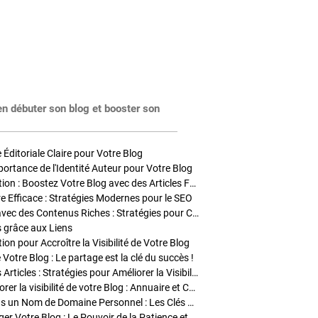
en débuter son blog et booster son
Éditoriale Claire pour Votre Blog
portance de l'Identité Auteur pour Votre Blog
Stratégies de Publication : Boostez Votre Blog avec des Articles Fréquents et Exclusifs
tre Efficace : Stratégies Modernes pour le SEO
Enrichir Vos Articles avec des Contenus Riches : Stratégies pour Captiver et Optimiser
s grâce aux Liens
on pour Accroître la Visibilité de Votre Blog
 Votre Blog : Le partage est la clé du succès !
Optimisation SEO des Articles : Stratégies pour Améliorer la Visibilité de Votre Blog
Stratégies pour améliorer la visibilité de votre Blog : Annuaire et Collaborations
Pourquoi Investir dans un Nom de Domaine Personnel : Les Clés de la Réussite de Votre Blog
Comment Faire Émerger Votre Blog : Le Pouvoir de la Patience et de la Persévérance