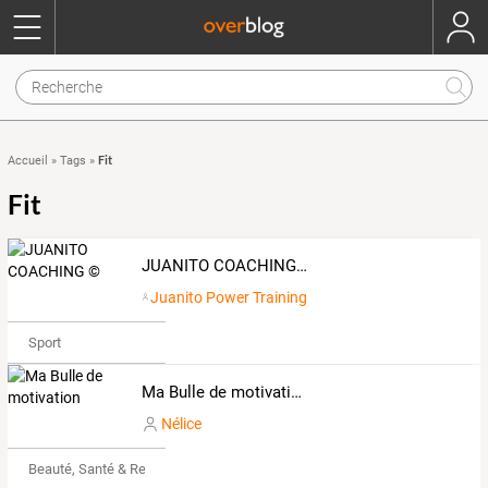
Fit
Accueil
»
Tags
»
Fit
JUANITO COACHING ©
Juanito Power Training
Sport
Ma Bulle de motivation
Nélice
Beauté, Santé & Remise en forme