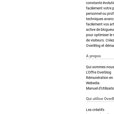
constante évoluti
facilement votre 
personnel ou pro
techniques avancé
facilement vos ar
active de blogueu
pour optimiser le 
de visiteurs. Crée
OverBlog et démar
A propos
Qui sommes nous
L'Offre Overblog
Rémunération en d
Webedia
Manuel d'Utilisati
Qui utilise Over
Les créatifs