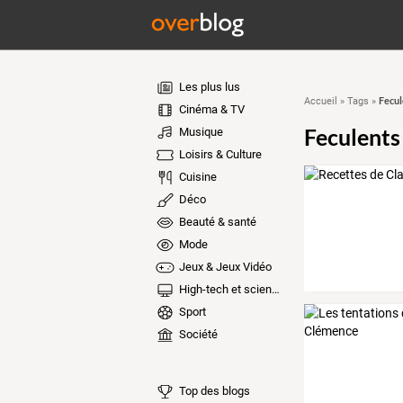
Les plus lus
Fecul
Accueil
»
Tags
»
Cinéma & TV
Feculents
Musique
Loisirs & Culture
Cuisine
Déco
Beauté & santé
Mode
Jeux & Jeux Vidéo
High-tech et sciences
Sport
Société
Top des blogs