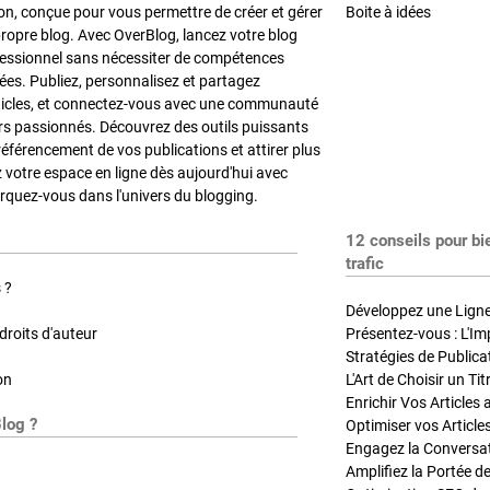
on, conçue pour vous permettre de créer et gérer
Boite à idées
propre blog. Avec OverBlog, lancez votre blog
fessionnel sans nécessiter de compétences
es. Publiez, personnalisez et partagez
ticles, et connectez-vous avec une communauté
rs passionnés. Découvrez des outils puissants
référencement de vos publications et attirer plus
z votre espace en ligne dès aujourd'hui avec
quez-vous dans l'univers du blogging.
12 conseils pour bi
trafic
 ?
Développez une Ligne 
roits d'auteur
Présentez-vous : L'Im
on
L'Art de Choisir un Ti
Blog ?
Optimiser vos Article
Engagez la Conversati
Amplifiez la Portée de