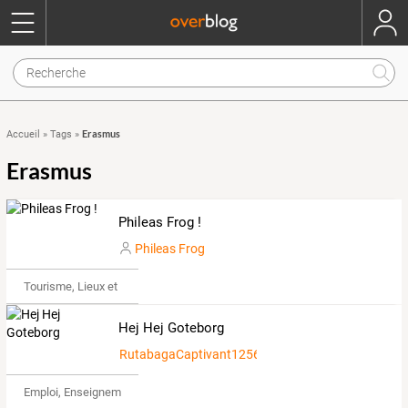
Erasmus
Accueil
»
Tags
»
Erasmus
Phileas Frog !
Phileas Frog
Tourisme, Lieux et Événements
Hej Hej Goteborg
RutabagaCaptivant125606
Emploi, Enseignement & Etudes