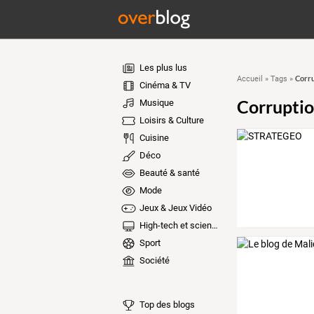
Les plus lus
Corru
Accueil
»
Tags
»
Cinéma & TV
Corrupti
Musique
Loisirs & Culture
Cuisine
Déco
Beauté & santé
Mode
Jeux & Jeux Vidéo
High-tech et sciences
Sport
Société
Top des blogs