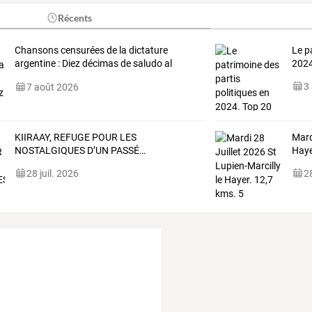
Récents
Chansons censurées de la dictature
Le p
argentine : Diez décimas de saludo al
2024
pueblo Argentino
3
7 août 2026
KIIRAAY,
REFUGE
POUR
LES
Mard
NOSTALGIQUES
D’UN
PASSÉ
…
Haye
28 juil. 2026
28