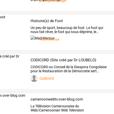
pourquoichanger
Histoire(s) de Foot
Un
peu
de
sport,
beaucoup
de
foot.
Le
foot
qui
nous
fait
rêver,
le
foot
qui
nous
déprime,
le
…
Mad Marcus
CODICORD (Site créé par Dr LOUBELO)
CODICORD
ou
Conseil
de
la
Diaspora
Congolaise
pour
la
Restauration
de
la
Démocratie
sert
…
Codicord
cameroonwebtv.over-blog.com
La Télévision Camerounaise du
Web/Cameroonian Web Television