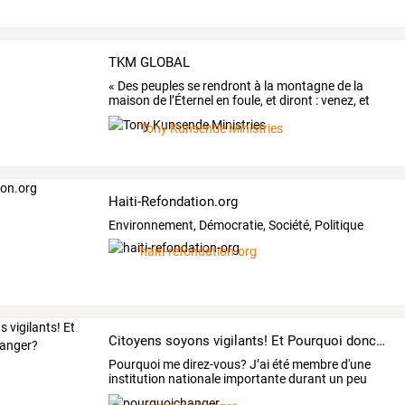
TKM GLOBAL
«
Des
peuples
se
rendront
à
la
montagne
de
la
maison
de
l’Éternel
en
foule,
et
diront
:
venez,
et
montons
…
Tony Kunsende Ministries
Haiti-Refondation.org
Environnement, Démocratie, Société, Politique
haiti-refondation-org
Citoyens soyons vigilants! Et Pourquoi donc changer?
Pourquoi
me
direz-vous?
J’ai
été
membre
d'une
institution
nationale
importante
durant
un
peu
plus
…