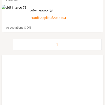
Politique
cfdt interco 78
RadisAppliqué2033704
Associations & ONG
1