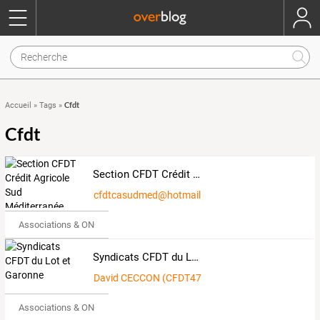
Cfdt
Accueil
»
Tags
»
Cfdt
Section CFDT Crédit Agricole Sud Méditerranée
cfdtcasudmed@hotmail.fr
Associations & ONG
Syndicats CFDT du Lot et Garonne
David CECCON (CFDT47)
Associations & ONG