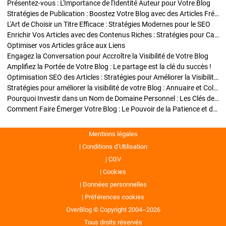
Présentez-vous : L'Importance de l'Identité Auteur pour Votre Blog
Stratégies de Publication : Boostez Votre Blog avec des Articles Fréquents et Exclusifs
L'Art de Choisir un Titre Efficace : Stratégies Modernes pour le SEO
Enrichir Vos Articles avec des Contenus Riches : Stratégies pour Captiver et Optimiser
Optimiser vos Articles grâce aux Liens
Engagez la Conversation pour Accroître la Visibilité de Votre Blog
Amplifiez la Portée de Votre Blog : Le partage est la clé du succès !
Optimisation SEO des Articles : Stratégies pour Améliorer la Visibilité de Votre Blog
Stratégies pour améliorer la visibilité de votre Blog : Annuaire et Collaborations
Pourquoi Investir dans un Nom de Domaine Personnel : Les Clés de la Réussite de Votre Blog
Comment Faire Émerger Votre Blog : Le Pouvoir de la Patience et de la Persévérance
Mentions légales
Conditions d’Utilisation
CGV
Cookies
Données personnelles
Préférences cookies
OverBlog © Copyright 2004--2026
Tous droits réservés