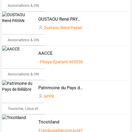
Associations & ONG
OUSTAOU René PAYAN
Oustaou René Payan
Associations & ONG
AACCE
Pitaya-Épatant-965036
Associations & ONG
Patrimoine du Pays de Bélâbre
APPB
Tourisme, Lieux et Événements
Tricotiland
FramboiseDécontracté7889607