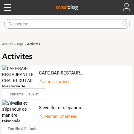
Activites
Accueil
»
Tags
»
Activites
CAFE-BAR-RESTAURANT LE CHALET DU LAC. Presqu'ile de LAUSSAC. Vallée de la Truyère. Lac du Barrage de Sarrans.
daniel tarrisse
Tourisme, Lieux et Événements
S'éveiller et s'épanouir de manière raisonnée
Maman Chameau
Famille & Enfants