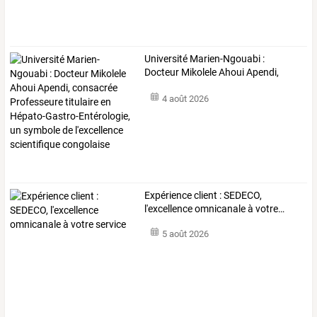
Université
Marien-Ngouabi
:
Docteur
Mikolele
Ahoui
Apendi,
consacrée
…
4 août 2026
Expérience
client
:
SEDECO,
l'excellence
omnicanale
à
votre
…
5 août 2026