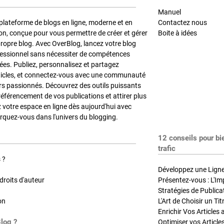
Manuel
plateforme de blogs en ligne, moderne et en
Contactez nous
on, conçue pour vous permettre de créer et gérer
Boite à idées
propre blog. Avec OverBlog, lancez votre blog
fessionnel sans nécessiter de compétences
es. Publiez, personnalisez et partagez
ticles, et connectez-vous avec une communauté
rs passionnés. Découvrez des outils puissants
référencement de vos publications et attirer plus
z votre espace en ligne dès aujourd'hui avec
quez-vous dans l'univers du blogging.
12 conseils pour bi
trafic
 ?
Développez une Ligne 
roits d'auteur
Présentez-vous : L'Im
on
L'Art de Choisir un Ti
Blog ?
Optimiser vos Article