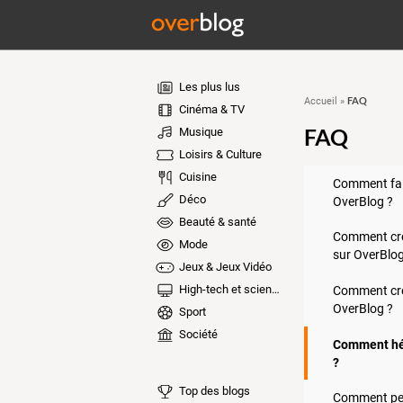
Les plus lus
FAQ
Accueil
»
Cinéma & TV
FAQ
Musique
Loisirs & Culture
Cuisine
Comment fai
Déco
OverBlog ?
Beauté & santé
Comment cré
Mode
sur OverBlog
Jeux & Jeux Vidéo
High-tech et sciences
Comment cré
OverBlog ?
Sport
Société
Comment hé
?
Top des blogs
Comment per