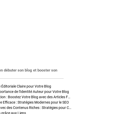
en débuter son blog et booster son
Éditoriale Claire pour Votre Blog
portance de l'Identité Auteur pour Votre Blog
Stratégies de Publication : Boostez Votre Blog avec des Articles Fréquents et Exclusifs
tre Efficace : Stratégies Modernes pour le SEO
Enrichir Vos Articles avec des Contenus Riches : Stratégies pour Captiver et Optimiser
s grâce aux Liens