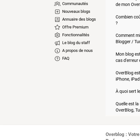
Communautés
de mon Over
Nouveaux blogs
Combien coû
Annuaire des blogs
?
Offre Premium
Fonctionnalités
Comment mig
Blogger / Tu
Le blog du staff
A propos de nous
Mon blog est
FAQ
cas d'erreur
OverBlog est
iPhone, iPad
À quoi sert l
Quelle est la
OverBlog, Tu
Overblog : Votre