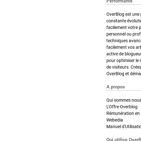
Performante
OverBlog est une 
constante évoluti
facilement votre 
personnel ou pro
techniques avancé
facilement vos ar
active de blogueu
pour optimiser le 
de visiteurs. Crée
OverBlog et démar
A propos
Qui sommes nous
L'Offre Overblog
Rémunération en d
Webedia
Manuel d'Utilisati
Qui utilise Over