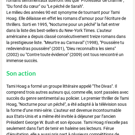
romans sentimentaux suivront tels que "Professeur de charme",
"Du fond du cœur" ou "Le péché de Sarah".
Le milieu des années 90 est synonyme de tournant pour Tami
Hoag. Elle délaisse en effet les romans d’amour pour l’écriture de
thrillers. Sorti en 1995, "Nocturne pour un péché" la fait entrer
dans la liste des best-sellers du New-York Times. L’auteur
américaine a depuis classé consécutivement treize romans dans
la prestigieuse liste. "Meurtre au Carnaval" (1998), "Poussière tu
redeviendras poussière" (2001), "Dieu reconnaîtra les siens"
(2002) ou "Contre toute évidence" (2009) ont tous rencontré un
immense succès.
Son action
Tami Hoag a formé un groupe littéraire appelé "The Divas". Il
comprend trois autres auteurs qui, comme elle, sont passées avec
succès du genre sentimental au policier. Le premier thriller de Tami
Hoag, "Nocturne pour un péché", a été adapté à la télévision sous
la forme d’une mini-série. L’auteur est devenue incontournable
aux Etats-Unis et a même été invitée à déjeuner par l’ancien
Président George W. Bush et son épouse. Tami Hoag n’excelle pas
seulement dans l’art de tenir en haleine ses lecteurs. Férue
d’équitation, elle a aussi pris part à plusieurs compétitions de