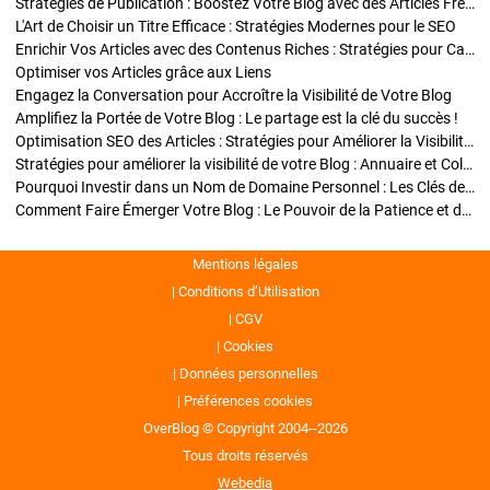
Stratégies de Publication : Boostez Votre Blog avec des Articles Fréquents et Exclusifs
L'Art de Choisir un Titre Efficace : Stratégies Modernes pour le SEO
Enrichir Vos Articles avec des Contenus Riches : Stratégies pour Captiver et Optimiser
Optimiser vos Articles grâce aux Liens
Engagez la Conversation pour Accroître la Visibilité de Votre Blog
Amplifiez la Portée de Votre Blog : Le partage est la clé du succès !
Optimisation SEO des Articles : Stratégies pour Améliorer la Visibilité de Votre Blog
Stratégies pour améliorer la visibilité de votre Blog : Annuaire et Collaborations
Pourquoi Investir dans un Nom de Domaine Personnel : Les Clés de la Réussite de Votre Blog
Comment Faire Émerger Votre Blog : Le Pouvoir de la Patience et de la Persévérance
Mentions légales
Conditions d’Utilisation
CGV
Cookies
Données personnelles
Préférences cookies
OverBlog © Copyright 2004--2026
Tous droits réservés
Webedia