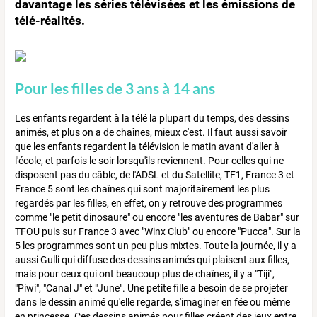
davantage les séries télévisées et les émissions de
télé-réalités.
Pour les filles de 3 ans à 14 ans
Les enfants regardent à la télé la plupart du temps, des dessins
animés, et plus on a de chaînes, mieux c'est. Il faut aussi savoir
que les enfants regardent la télévision le matin avant d'aller à
l'école, et parfois le soir lorsqu'ils reviennent. Pour celles qui ne
disposent pas du câble, de l'ADSL et du Satellite, TF1, France 3 et
France 5 sont les chaînes qui sont majoritairement les plus
regardés par les filles, en effet, on y retrouve des programmes
comme "le petit dinosaure" ou encore "les aventures de Babar" sur
TFOU puis sur France 3 avec "Winx Club" ou encore "Pucca". Sur la
5 les programmes sont un peu plus mixtes. Toute la journée, il y a
aussi Gulli qui diffuse des dessins animés qui plaisent aux filles,
mais pour ceux qui ont beaucoup plus de chaînes, il y a "Tiji",
"Piwi", "Canal J" et "June". Une petite fille a besoin de se projeter
dans le dessin animé qu'elle regarde, s'imaginer en fée ou même
en princesse. Ces dessins animés pour filles créent des jeux entre