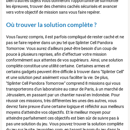
bien d'autres objets vous donneront l'opportunité de surmonter
les épreuves, trouver des chemins cachés sécurisés et avancer
vers votre objectif de mission sans vous faire repérer.
Où trouver la solution complète ?
Vous l'aurez compris, il est parfois compliqué de rester caché et ne
pas se faire repérer dans un jeu tel que Splinter Cell Pandora
Tomorrow. Vous aurez d'ailleurs peut-être besoin d'un coup de
pouce à plusieurs reprises, afin d’effectuer votre mission
conformément aux attentes de vos supérieurs. Ainsi, une solution
complète constitue une utilité certaine. Certaines armes et
certains gadgets peuvent être difficile à trouver dans "Splinter Cell"
et une solution peut aisément vous faciliter la vie. De plus,
"Splinter Cell Pandora Tomorrow" comprend 8 missions qui vous
transporterons d'un laboratoire au cœur de Paris, à un marché de
Jérusalem, en passant par un chantier naval en Indonésie. Pour
réussir ces missions, très différentes les unes des autres, vous
devrez faire preuve d'une certaine logique et réfléchir aux meilleurs
moyens d'atteindre vos objectifs. Et le meilleur moyen pour
atteindre parfaitement ces objectifs est bien sûr de suivre pas à
pas une solution du jeu. Vous pouvez trouver la solution complète
du jeu sur le site Jeuxvideo.com, en tapant le nom du jeu dans la