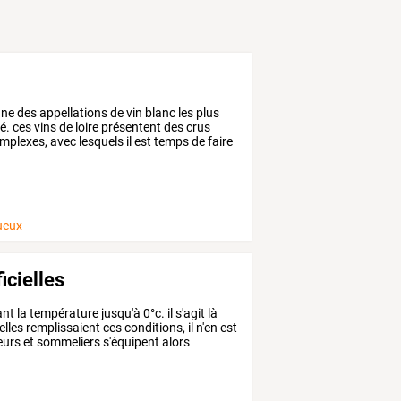
e des appellations de vin blanc les plus
é. ces vins de loire présentent des crus
omplexes, avec lesquels il est temps de faire
tueux
ficielles
ant
la
température
jusqu'à
0°c.
il
s'agit
là
elles
remplissaient
ces
conditions,
il
n'en
est
urs
et
sommeliers
s'équipent
alors