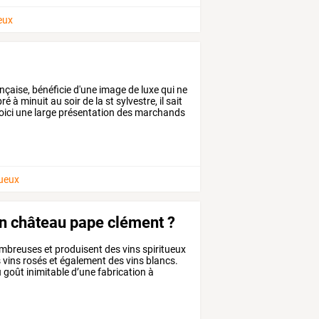
ueux
nçaise,
bénéficie
d'une
image
de
luxe
qui
ne
bré
à
minuit
au
soir
de
la
st
sylvestre,
il
sait
oici
une
large
présentation
des
marchands
tueux
'un château pape clément ?
mbreuses
et
produisent
des
vins
spiritueux
s
vins
rosés
et
également
des
vins
blancs.
u
goût
inimitable
d’une
fabrication
à