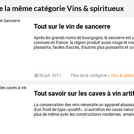
de la même catégorie Vins & spiritueux
Tout sur le vin de sancerre
Après les grands noms de bourgogne, le sancerre est un
connues en france. la région produit aussi rouge et ros
plaisants, faciles d'accès, d'autres plus puissants et c
plus ample connaissance.
30 juil. 2011
Plus de la catégorie
»
Vins & spiri
Tout savoir sur les caves à vin arti
La
conservation
des
vins
nécessite
un
appareil
abaiss
d'un
froid
de
type
«positif».
si
autrefois
les
caves
natur
plus
de
même
avec
les
constructions
modernes.
amate
d'appareils
performants
telles
…