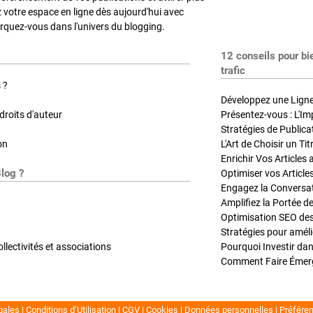
z votre espace en ligne dès aujourd'hui avec
quez-vous dans l'univers du blogging.
12 conseils pour bi
trafic
 ?
Développez une Ligne 
roits d'auteur
Présentez-vous : L'Im
on
L'Art de Choisir un Ti
Blog ?
Optimiser vos Article
Engagez la Conversati
Amplifiez la Portée de
ollectivités et associations
gales
Conditions d’Utilisation
CGV
Cookies
Données personnelles
Préfére