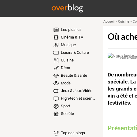
Accueil
»
Cuisine
»
Co
Les plus lus
Où ache
Cinéma & TV
Musique
Loisirs & Culture
Nana kes
Cuisine
Déco
De nombreuse
Beauté & santé
spéciale. La
Mode
les grands c
Jeux & Jeux Vidéo
vin a été et
High-tech et sciences
festivités.
Sport
Société
Présentat
Top des blogs