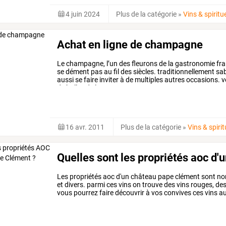
4 juin 2024
Plus de la catégorie
»
Vins & spirit
Achat en ligne de champagne
Le
champagne,
l’un
des
fleurons
de
la
gastronomie
fra
se
dément
pas
au
fil
des
siècles.
traditionnellement
sa
aussi
se
faire
inviter
à
de
multiples
autres
occasions.
v
de
bulles
de
la
…
16 avr. 2011
Plus de la catégorie
»
Vins & spiri
Quelles sont les propriétés aoc d
Les
propriétés
aoc
d'un
château
pape
clément
sont
no
et
divers.
parmi
ces
vins
on
trouve
des
vins
rouges,
de
vous
pourrez
faire
découvrir
à
vos
convives
ces
vins
a
l'ancienne.
cet
article
vous
…