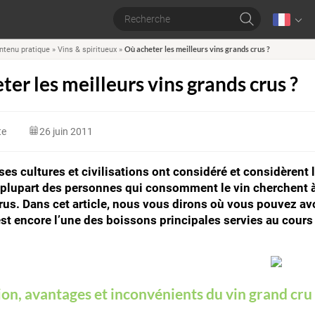
Où acheter les meilleurs vins grands crus ?
ntenu pratique
»
Vins & spiritueux
»
ter les meilleurs vins grands crus ?
te
26 juin 2011
s cultures et civilisations ont considéré et considèrent
 plupart des personnes qui consomment le vin cherchent à
rus. Dans cet article, nous vous dirons où vous pouvez avo
 est encore l’une des boissons principales servies au cour
ion, avantages et inconvénients du vin grand cr