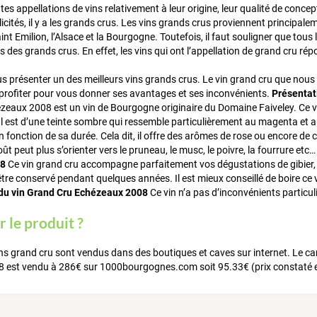
entes appellations de vins relativement à leur origine, leur qualité de conc
llicités, il y a les grands crus. Les vins grands crus proviennent principal
 Emilion, l’Alsace et la Bourgogne. Toutefois, il faut souligner que tous l
 des grands crus. En effet, les vins qui ont l’appellation de grand cru rép
s présenter un des meilleurs vins grands crus. Le vin grand cru que nous
profiter pour vous donner ses avantages et ses inconvénients.
Présentat
eaux 2008 est un vin de Bourgogne originaire du Domaine Faiveley. Ce vi
 Il est d’une teinte sombre qui ressemble particulièrement au magenta et au
 fonction de sa durée. Cela dit, il offre des arômes de rose ou encore de c
oût peut plus s’orienter vers le pruneau, le musc, le poivre, la fourrure etc
08
Ce vin grand cru accompagne parfaitement vos dégustations de gibier, 
 être conservé pendant quelques années. Il est mieux conseillé de boire ce
du vin Grand Cru Echézeaux 2008
Ce vin n’a pas d’inconvénients particuli
 le produit ?
ins grand cru sont vendus dans des boutiques et caves sur internet. Le car
est vendu à 286€ sur 1000bourgognes.com soit 95.33€ (prix constaté en 