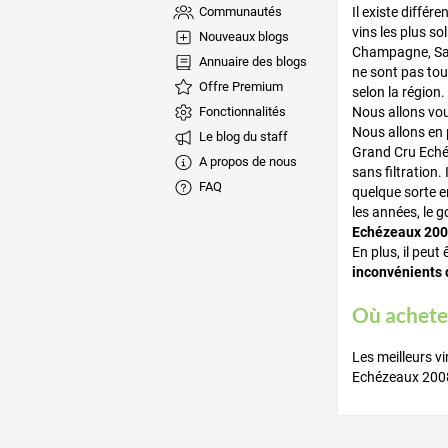
Communautés
Il existe différ
vins les plus so
Nouveaux blogs
Champagne, Saint
Annuaire des blogs
ne sont pas tous
Offre Premium
selon la région.
Fonctionnalités
Nous allons vou
Nous allons en 
Le blog du staff
Grand Cru Echéz
A propos de nous
sans filtration.
FAQ
quelque sorte en
les années, le g
Echézeaux 20
En plus, il peut
inconvénients 
Où acheter
Les meilleurs v
Echézeaux 2008 