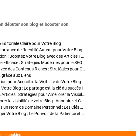
en débuter son blog et booster son
Éditoriale Claire pour Votre Blog
portance de l'Identité Auteur pour Votre Blog
Stratégies de Publication : Boostez Votre Blog avec des Articles Fréquents et Exclusifs
tre Efficace : Stratégies Modernes pour le SEO
Enrichir Vos Articles avec des Contenus Riches : Stratégies pour Captiver et Optimiser
s grâce aux Liens
on pour Accroître la Visibilité de Votre Blog
 Votre Blog : Le partage est la clé du succès !
Optimisation SEO des Articles : Stratégies pour Améliorer la Visibilité de Votre Blog
Stratégies pour améliorer la visibilité de votre Blog : Annuaire et Collaborations
Pourquoi Investir dans un Nom de Domaine Personnel : Les Clés de la Réussite de Votre Blog
Comment Faire Émerger Votre Blog : Le Pouvoir de la Patience et de la Persévérance
nces cookies