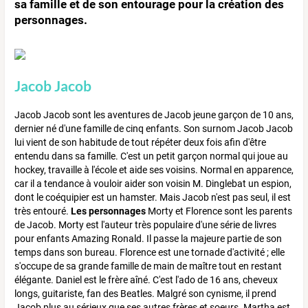
sa famille et de son entourage pour la création des
personnages.
Jacob Jacob
Jacob Jacob sont les aventures de Jacob jeune garçon de 10 ans,
dernier né d'une famille de cinq enfants. Son surnom Jacob Jacob
lui vient de son habitude de tout répéter deux fois afin d'être
entendu dans sa famille. C'est un petit garçon normal qui joue au
hockey, travaille à l'école et aide ses voisins. Normal en apparence,
car il a tendance à vouloir aider son voisin M. Dinglebat un espion,
dont le coéquipier est un hamster. Mais Jacob n'est pas seul, il est
très entouré.
Les personnages
Morty et Florence sont les parents
de Jacob. Morty est l'auteur très populaire d'une série de livres
pour enfants Amazing Ronald. Il passe la majeure partie de son
temps dans son bureau. Florence est une tornade d'activité ; elle
s'occupe de sa grande famille de main de maître tout en restant
élégante. Daniel est le frère aîné. C'est l'ado de 16 ans, cheveux
longs, guitariste, fan des Beatles. Malgré son cynisme, il prend
Jacob plus au sérieux que ses autres frères et soeurs. Martha est