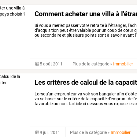
Comment acheter une villa à l'étra
Si
vous
aimeriez
passer
votre
retraite
à
l’étranger,
l’ach
d’acquisition
peut
être
valable
pour
un
coup
de
cœur
q
ou
secondaire
et
plusieurs
points
sont
à
savoir
avant
l
les
…
5 août 2011
Plus de la catégorie
»
Immobilier
Les critères de calcul de la capac
Lorsqu'un
emprunteur
va
voir
son
banquier
afin
d'obte
va
se
baser
sur
le
critère
de
la
capacité
d'emprunt
de
l'
favorable
ou
non.
l'article
ci-dessous
vous
expose
les
c
vous
expose
les
…
9 juil. 2011
Plus de la catégorie
»
Immobilier