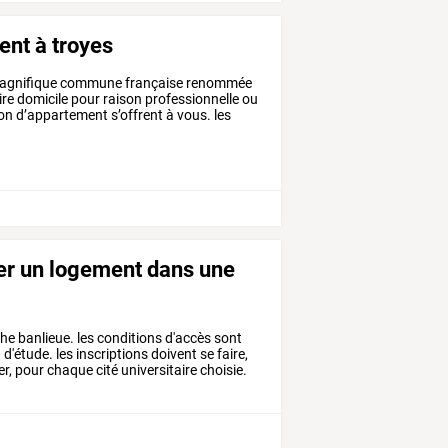
ent à troyes
gnifique
commune
française
renommée
ire
domicile
pour
raison
professionnelle
ou
ion
d’appartement
s’offrent
à
vous.
les
ver un logement dans une
che
banlieue.
les
conditions
d'accès
sont
u
d'étude.
les
inscriptions
doivent
se
faire,
r,
pour
chaque
cité
universitaire
choisie.