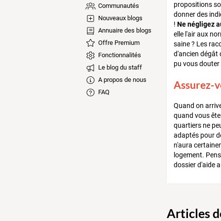
propositions so
Communautés
donner des indi
Nouveaux blogs
!
Ne négligez a
Annuaire des blogs
elle l'air aux n
Offre Premium
saine ? Les rac
d'ancien dégât d
Fonctionnalités
pu vous douter d
Le blog du staff
A propos de nous
Assurez-v
FAQ
Quand on arrive
quand vous êtes 
quartiers ne pe
adaptés pour de
n'aura certaine
logement. Pense
dossier d'aide a
Articles 