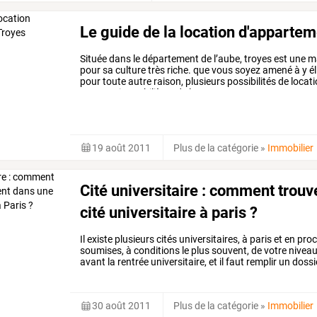
Le guide de la location d'appartem
Située
dans
le
département
de
l’aube,
troyes
est
une
ma
pour
sa
culture
très
riche.
que
vous
soyez
amené
à
y
él
pour
toute
autre
raison,
plusieurs
possibilités
de
locat
agences
immobilières
de
la
…
19 août 2011
Plus de la catégorie
»
Immobilier
Cité universitaire : comment trou
cité universitaire à paris ?
Il
existe
plusieurs
cités
universitaires,
à
paris
et
en
pro
soumises,
à
conditions
le
plus
souvent,
de
votre
nivea
avant
la
rentrée
universitaire,
et
il
faut
remplir
un
dossie
les
prix
ne
sont
pas
les
…
30 août 2011
Plus de la catégorie
»
Immobilier