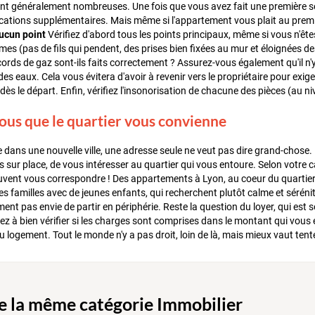
nt généralement nombreuses. Une fois que vous avez fait une première séle
cations supplémentaires. Mais même si l'appartement vous plait au premie
ucun point
Vérifiez d'abord tous les points principaux, même si vous n'êtes 
ormes (pas de fils qui pendent, des prises bien fixées au mur et éloignées de
cords de gaz sont-ils faits correctement ? Assurez-vous également qu'il n'
es eaux. Cela vous évitera d'avoir à revenir vers le propriétaire pour exige
ès le départ. Enfin, vérifiez l'insonorisation de chacune des pièces (au n
ous que le quartier vous convienne
 dans une nouvelle ville, une adresse seule ne veut pas dire grand-chose. I
sur place, de vous intéresser au quartier qui vous entoure. Selon votre car
uvent vous correspondre ! Des appartements à Lyon, au coeur du quartier
s familles avec de jeunes enfants, qui recherchent plutôt calme et séréni
ment pas envie de partir en périphérie. Reste la question du loyer, qui est
z à bien vérifier si les charges sont comprises dans le montant qui vous e
u logement. Tout le monde n'y a pas droit, loin de là, mais mieux vaut tent
de la même catégorie Immobilier