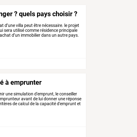
nger ? quels pays choisir ?
at
d’une
villa
peut
être
nécessaire.
le
projet
ui
sera
utilisé
comme
résidence
principale
’achat
d’un
immobilier
dans
un
autre
pays.
ité à emprunter
nir
une
simulation
d'emprunt,
le
conseiller
emprunteur
avant
de
lui
donner
une
réponse
ritères
de
calcul
de
la
capacité
d'emprunt
et