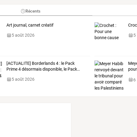
Récents
Art journal, carnet créatif
Croc
5 août 2026
5
[ACTUALITE]
Borderlands
4
:
le
Pack
Meye
Prime
4
désormais
disponible,
le
Pack
…
pour
“can
5 août 2026
6