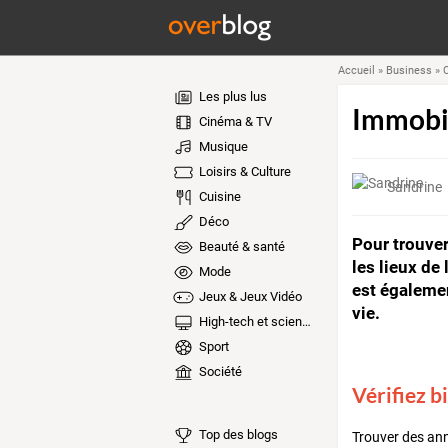
Accueil
»
Business
»
C
Les plus lus
Immobili
Cinéma & TV
Musique
Loisirs & Culture
Sandrine
Cuisine
Déco
Pour trouver
Beauté & santé
les lieux de 
Mode
est égalemen
Jeux & Jeux Vidéo
vie.
High-tech et sciences
Sport
Société
Vérifiez b
Top des blogs
Trouver des anno