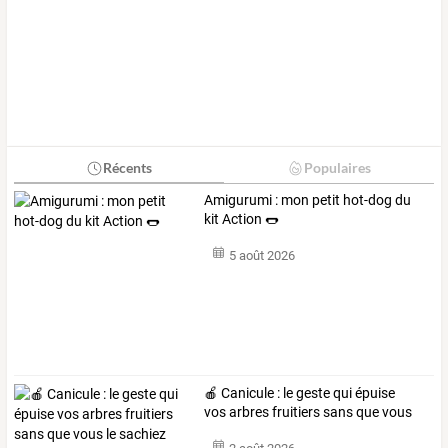
Récents
Populaires
Amigurumi : mon petit hot-dog du
kit Action 🌭
5 août 2026
🍎
Canicule
:
le
geste
qui
épuise
vos
arbres
fruitiers
sans
que
vous
le
…