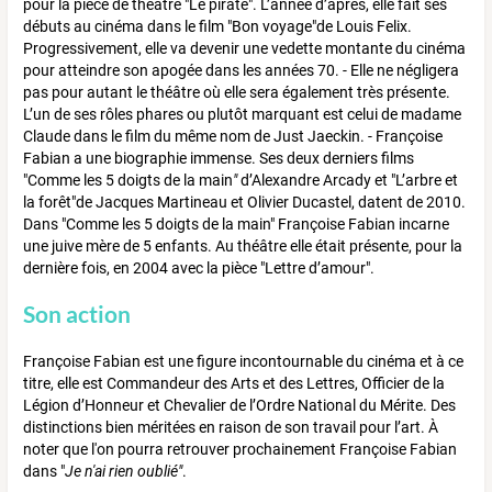
pour la pièce de théâtre "Le pirate". L’année d’après, elle fait ses
débuts au cinéma dans le film "Bon voyage"de Louis Felix.
Progressivement, elle va devenir une vedette montante du cinéma
pour atteindre son apogée dans les années 70. - Elle ne négligera
pas pour autant le théâtre où elle sera également très présente.
L’un de ses rôles phares ou plutôt marquant est celui de madame
Claude dans le film du même nom de Just Jaeckin. - Françoise
Fabian a une biographie immense. Ses deux derniers films
"Comme les 5 doigts de la main
"
d’Alexandre Arcady et "L’arbre et
la forêt"de Jacques Martineau et Olivier Ducastel, datent de 2010.
Dans "Comme les 5 doigts de la main" Françoise Fabian incarne
une juive mère de 5 enfants. Au théâtre elle était présente, pour la
dernière fois, en 2004 avec la pièce "Lettre d’amour".
Son action
Françoise Fabian est une figure incontournable du cinéma et à ce
titre, elle est Commandeur des Arts et des Lettres, Officier de la
Légion d’Honneur et Chevalier de l’Ordre National du Mérite. Des
distinctions bien méritées en raison de son travail pour l’art. À
noter que l'on pourra retrouver prochainement Françoise Fabian
dans "
Je n'ai rien oublié"
.