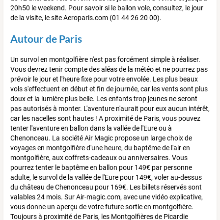
20h50 le weekend. Pour savoir si le ballon vole, consultez, le jour
de la visite, le site Aeroparis.com (01 44 26 20 00).
Autour de Paris
Un survol en montgolfière n'est pas forcément simple à réaliser.
Vous devrez tenir compte des aléas de la météo et ne pourrez pas
prévoir le jour et l'heure fixe pour votre envolée. Les plus beaux
vols s'effectuent en début et fin de journée, car les vents sont plus
doux et la lumière plus belle. Les enfants trop jeunes ne seront
pas autorisés à monter. L'aventure n'aurait pour eux aucun intérêt,
car les nacelles sont hautes ! A proximité de Paris, vous pouvez
tenter l'aventure en ballon dans la vallée de l'Eure ou à
Chenonceau. La société Air Magic propose un large choix de
voyages en montgolfière d'une heure, du baptême de l'air en
montgolfière, aux coffrets-cadeaux ou anniversaires. Vous
pourrez tenter le baptême en ballon pour 149€ par personne
adulte, le survol de la vallée de l'Eure pour 149€, voler au-dessus
du château de Chenonceau pour 169€. Les billets réservés sont
valables 24 mois. Sur Air-magic.com, avec une vidéo explicative,
vous donne un aperçu de votre future sortie en montgolfière.
Toujours à proximité de Paris, les Montgolfières de Picardie