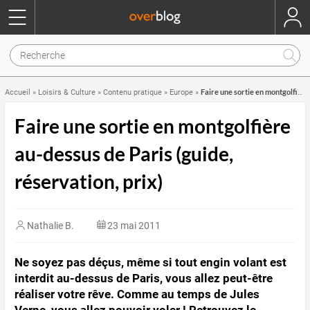
Faire une sortie en montgolfière au-dessus de Paris (guide, réservation, prix)
Accueil
»
Loisirs & Culture
»
Contenu pratique
»
Europe
»
Faire une sortie en montgolfière
au-dessus de Paris (guide,
réservation, prix)
Nathalie B.
23 mai 2011
Ne soyez pas déçus, même si tout engin volant est
interdit au-dessus de Paris, vous allez peut-être
réaliser votre rêve. Comme au temps de Jules
Verne, vous allez pouvoir voler ! Retrouvez le