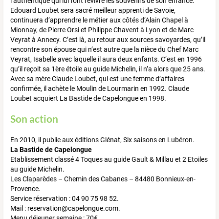
l’authentique qui lui font revivre les souvenirs de son enfance.
Edouard Loubet sera sacré meilleur apprenti de Savoie,
continuera d’apprendre le métier aux côtés d’Alain Chapel à
Mionnay, de Pierre Orsi et Philippe Chavent à Lyon et de Marc
Veyrat à Annecy. C’est là, au retour aux sources savoyardes, qu’il
rencontre son épouse qui n’est autre que la nièce du Chef Marc
Veyrat, Isabelle avec laquelle il aura deux enfants. C’est en 1996
qu’il reçoit sa 1ère étoile au guide Michelin, il n’a alors que 25 ans.
Avec sa mère Claude Loubet, qui est une femme d’affaires
confirmée, il achète le Moulin de Lourmarin en 1992. Claude
Loubet acquiert La Bastide de Capelongue en 1998.
Son action
En 2010, il publie aux éditions Glénat, Six saisons en Lubéron.
La Bastide de Capelongue
Etablissement classé 4 Toques au guide Gault & Millau et 2 Etoiles
au guide Michelin.
Les Claparèdes – Chemin des Cabanes – 84480 Bonnieux-en-
Provence.
Service réservation : 04 90 75 98 52.
Mail : reservation@capelongue.com.
Menu déjeuner semaine : 70€.