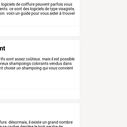
s
logiciels
de
coiffure
peuvent
parfois
vous
nts.
ce
sont
des
logiciels
de
type
visagiste,
on.
voici
un
guide
pour
vous
aider
à
trouver
nt
rifs
sont
assez
coûteux.
mais
il
est
possible
reux
shampoings
colorants
vendus
dans
nt
choisir
un
shampoing
qui
vous
convient
fure.
désormais,
il
existe
un
grand
nombre
e
se
cacher
derrière
le
look
neutre
de