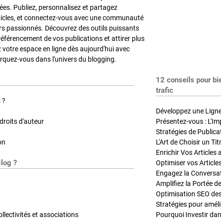
es. Publiez, personnalisez et partagez
ticles, et connectez-vous avec une communauté
rs passionnés. Découvrez des outils puissants
référencement de vos publications et attirer plus
z votre espace en ligne dès aujourd'hui avec
quez-vous dans l'univers du blogging.
12 conseils pour bi
trafic
 ?
Développez une Ligne 
roits d'auteur
Présentez-vous : L'Im
on
L'Art de Choisir un Ti
Blog ?
Optimiser vos Article
Engagez la Conversati
Amplifiez la Portée de
ollectivités et associations