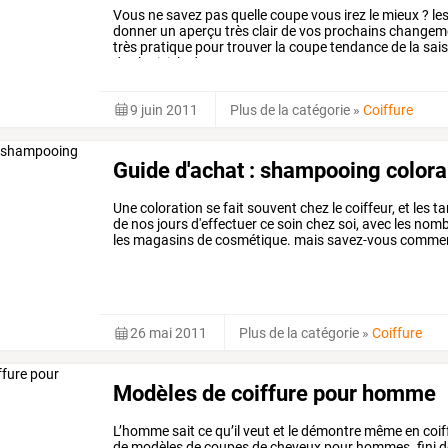
Vous
ne
savez
pas
quelle
coupe
vous
irez
le
mieux
?
le
donner
un
aperçu
très
clair
de
vos
prochains
changeme
très
pratique
pour
trouver
la
coupe
tendance
de
la
sais
des
logiciels
de
…
9 juin 2011
Plus de la catégorie
»
Coiffure
Guide d'achat : shampooing colora
Une
coloration
se
fait
souvent
chez
le
coiffeur,
et
les
ta
de
nos
jours
d'effectuer
ce
soin
chez
soi,
avec
les
nomb
les
magasins
de
cosmétique.
mais
savez-vous
comme
le
mieux?
voici
un
…
26 mai 2011
Plus de la catégorie
»
Coiffure
Modèles de coiffure pour homme
L’homme
sait
ce
qu’il
veut
et
le
démontre
même
en
coif
de
modèles
de
coupes
de
cheveux
pour
hommes.
fini
d