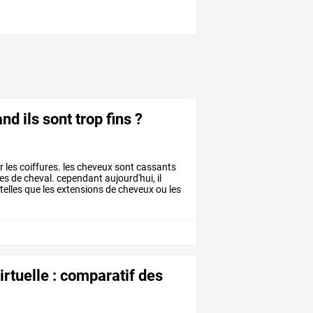
 ils sont trop fins ?
r
les
coiffures.
les
cheveux
sont
cassants
es
de
cheval.
cependant
aujourd'hui,
il
telles
que
les
extensions
de
cheveux
ou
les
virtuelle : comparatif des