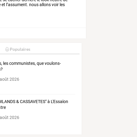
e
et
l’assument.
nous
allons
voir
les
Populaires
, les communistes, que voulons-
s?
 août 2026
WLANDS & CASSAVETES" à L'Essaïon
tre
 août 2026