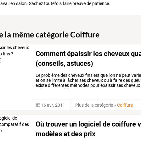
 travail en salon. Sachez toutefois faire preuve de patience.
de la même catégorie Coiffure
Comment épaissir les cheveux quand
(conseils, astuces)
Le
problème
des
cheveux
fins
est
que
l'on
ne
peut
varie
et
on
se
limite
à
lâcher
ses
cheveux
ou
à
faire
des
queu
existe
différentes
méthodes
pour
épaissir
ses
cheveux
traitements
qui
donnent
…
16 avr. 2011
Plus de la catégorie
»
Coiffure
Où trouver un logiciel de coiffure 
modèles et des prix