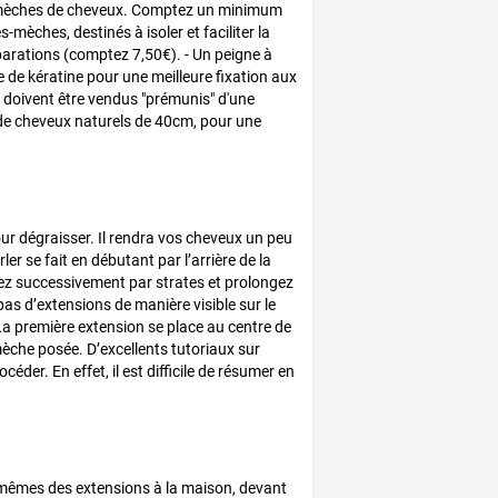
 les mèches de cheveux. Comptez un minimum
mèches, destinés à isoler et faciliter la
éparations (comptez 7,50€). - Un peigne à
e de kératine pour une meilleure fixation aux
 doivent être vendus "prémunis" d'une
 de cheveux naturels de 40cm, pour une
r dégraisser. Il rendra vos cheveux un peu
er se fait en débutant par l’arrière de la
ez successivement par strates et prolongez
 pas d’extensions de manière visible sur le
a première extension se place au centre de
èche posée. D’excellents tutoriaux sur
er. En effet, il est difficile de résumer en
-mêmes des extensions à la maison, devant