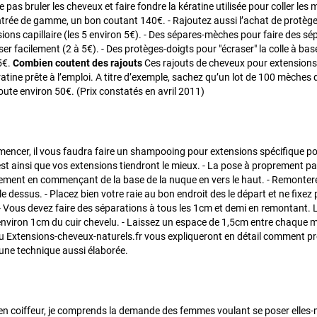
 pas bruler les cheveux et faire fondre la kératine utilisée pour coller
ntrée de gamme, un bon coutant 140€. - Rajoutez aussi l’achat de protèges-
ions capillaire (les 5 environ 5€). - Des sépares-mèches pour faire des s
er facilement (2 à 5€). - Des protèges-doigts pour "écraser" la colle à bas
5€.
Combien coutent des rajouts
Ces rajouts de cheveux pour extensions
atine prête à l’emploi. A titre d’exemple, sachez qu’un lot de 100 mèches
ute environ 50€. (Prix constatés en avril 2011)
encer, il vous faudra faire un shampooing pour extensions spécifique pou
st ainsi que vos extensions tiendront le mieux. - La pose à proprement parl
tement en commençant de la base de la nuque en vers le haut. - Remonter
 le dessus. - Placez bien votre raie au bon endroit des le départ et ne fixez
 Vous devez faire des séparations à tous les 1cm et demi en remontant. L
environ 1cm du cuir chevelu. - Laissez un espace de 1,5cm entre chaque m
Extensions-cheveux-naturels.fr vous expliqueront en détail comment procéd
une technique aussi élaborée.
en coiffeur, je comprends la demande des femmes voulant se poser elles