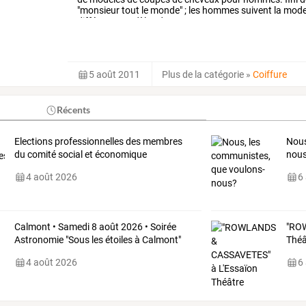
"monsieur
tout
le
monde"
;
les
hommes
suivent
la
mod
différents
modèles
de
…
5 août 2011
Plus de la catégorie
»
Coiffure
Récents
Elections professionnelles des membres
Nous
du comité social et économique
nou
4 août 2026
6
Calmont • Samedi 8 août 2026 • Soirée
"RO
Astronomie "Sous les étoiles à Calmont"
Théâ
4 août 2026
6