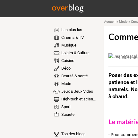
Accueil
»
Mode
»
Cont
Les plus lus
Comment
Cinéma & TV
Musique
Loisirs & Culture
Jean-Pasc
Cuisine
Déco
Poser des ex
Beauté & santé
patience et 
Mode
naturels. No
Jeux & Jeux Vidéo
à chaud.
High-tech et sciences
Sport
Société
Le matéri
Top des blogs
- Pour commence