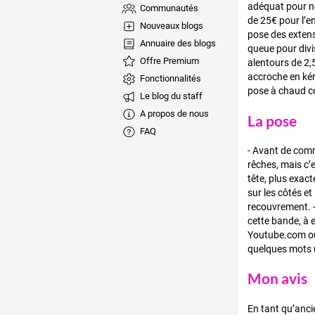
adéquat pour ne
Communautés
de 25€ pour l’e
Nouveaux blogs
pose des extens
Annuaire des blogs
queue pour divis
Offre Premium
alentours de 2,
accroche en kér
Fonctionnalités
pose à chaud co
Le blog du staff
A propos de nous
La pose
FAQ
- Avant de comm
rêches, mais c’e
tête, plus exac
sur les côtés et
recouvrement. -
cette bande, à 
Youtube.com ou 
quelques mots 
Mon avis
En tant qu’anci