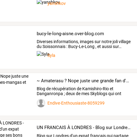
yanshkov
bucy-le-long-aisne.over-blog.com
Diverses
informations,
images
sur
notre
joli
village
du
Soissonnais
:
Bucy-Le-Long
,
et
aussi
sur
…
Syla
~ Amaterasu ? Nope juste une grande fan d'animes-mangas et de jeux-vidéos ~
Blog
de
récupération
de
Kamishiro-Rio
et
Danganronpa
;
deux
de
mes
Skyblogs
qui
ont
été
…
Endive-Enthousiaste-8059299
UN FRANCAIS À LONDRES - Blog sur Londres d'un expat français qui partage ses bons plans, coup de coeur, photos, vidéos et anecdotes!
Blog
sur
Londres
d'un
expat
français
qui
partage