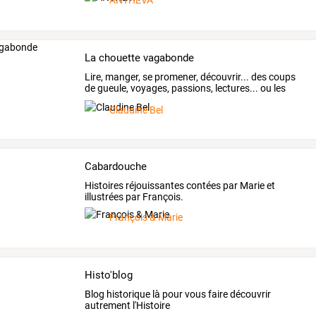
ANTHEVA
La chouette vagabonde
Lire,
manger,
se
promener,
découvrir...
des
coups
de
gueule,
voyages,
passions,
lectures...
ou
les
derniers
…
Claudine Bel
Cabardouche
Histoires réjouissantes contées par Marie et
illustrées par François.
François & Marie
Histo'blog
Blog historique là pour vous faire découvrir
autrement l'Histoire