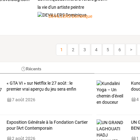
la vie d'un artiste peintre
DEVILLERS Dominique
1
2
3
4
5
6
>
Récents
« GTA VI » sur Netflix le 27 août : le
Kund
premier vrai aperçu du jeu sera enfin
dou
dévoilé
4
7 août 2026
Exposition Générale à la Fondation Cartier
UN 
pour l'Art Contemporain
BEN
2 août 2026
1