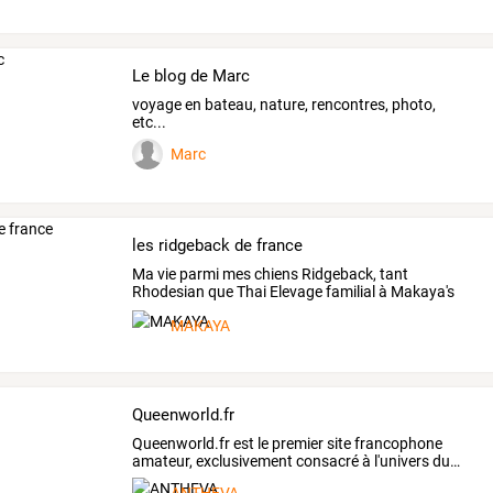
Le blog de Marc
voyage en bateau, nature, rencontres, photo,
etc...
Marc
les ridgeback de france
Ma
vie
parmi
mes
chiens
Ridgeback,
tant
Rhodesian
que
Thai
Elevage
familial
à
Makaya's
Land
…
MAKAYA
Queenworld.fr
Queenworld.fr
est
le
premier
site
francophone
amateur,
exclusivement
consacré
à
l'univers
du
…