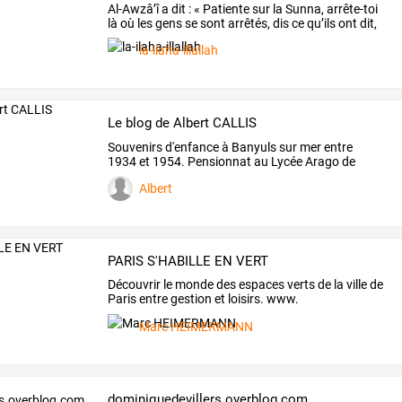
Al-Awzâ’î
a
dit
:
«
Patiente
sur
la
Sunna,
arrête-toi
là
où
les
gens
se
sont
arrêtés,
dis
ce
qu’ils
ont
dit,
…
la-ilaha-illallah
Le blog de Albert CALLIS
Souvenirs d'enfance à Banyuls sur mer entre
1934 et 1954. Pensionnat au Lycée Arago de
Perpignan
Albert
PARIS S'HABILLE EN VERT
Découvrir
le
monde
des
espaces
verts
de
la
ville
de
Paris
entre
gestion
et
loisirs.
www.
parisauvert.fr
…
Marc HEIMERMANN
dominiquedevillers.overblog.com