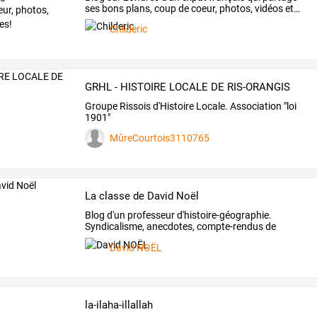
ses
bons
plans,
coup
de
coeur,
photos,
vidéos
et
…
Childeric
GRHL - HISTOIRE LOCALE DE RIS-ORANGIS
Groupe Rissois d'Histoire Locale. Association "loi
1901"
MûreCourtois3110765
La classe de David Noël
Blog
d'un
professeur
d'histoire-géographie.
Syndicalisme,
anecdotes,
compte-rendus
de
lecture,
…
David NOËL
la-ilaha-illallah