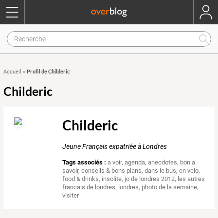
Profil de Childeric
Accueil
»
Childeric
Childeric
Jeune Français expatriée à Londres
Tags associés :
a voir
,
agenda
,
anecdotes
,
bon a
savoir
,
conseils & bons plans
,
dans le bus
,
en velo
,
food & drinks
,
insolite
,
jo de londres 2012
,
les autres
francais de londres
,
londres
,
photo de la semaine
,
visiter