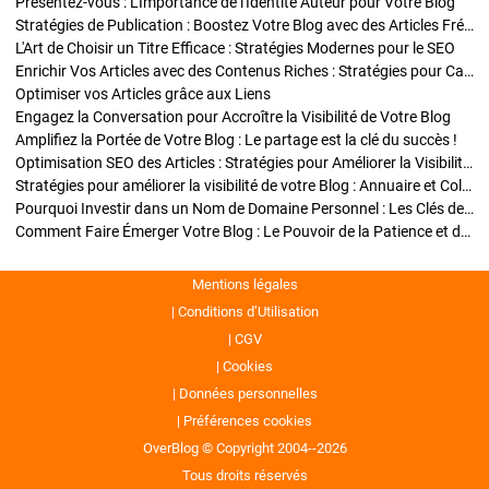
Présentez-vous : L'Importance de l'Identité Auteur pour Votre Blog
Stratégies de Publication : Boostez Votre Blog avec des Articles Fréquents et Exclusifs
L'Art de Choisir un Titre Efficace : Stratégies Modernes pour le SEO
Enrichir Vos Articles avec des Contenus Riches : Stratégies pour Captiver et Optimiser
Optimiser vos Articles grâce aux Liens
Engagez la Conversation pour Accroître la Visibilité de Votre Blog
Amplifiez la Portée de Votre Blog : Le partage est la clé du succès !
Optimisation SEO des Articles : Stratégies pour Améliorer la Visibilité de Votre Blog
Stratégies pour améliorer la visibilité de votre Blog : Annuaire et Collaborations
Pourquoi Investir dans un Nom de Domaine Personnel : Les Clés de la Réussite de Votre Blog
Comment Faire Émerger Votre Blog : Le Pouvoir de la Patience et de la Persévérance
Mentions légales
Conditions d’Utilisation
CGV
Cookies
Données personnelles
Préférences cookies
OverBlog © Copyright 2004--2026
Tous droits réservés