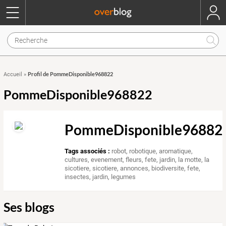
Profil de PommeDisponible968822
Accueil
»
PommeDisponible968822
PommeDisponible96882
Tags associés :
robot
,
robotique
,
aromatique
,
cultures
,
evenement
,
fleurs
,
fete
,
jardin
,
la motte
,
la
sicotiere
,
sicotiere
,
annonces
,
biodiversite
,
fete
,
insectes
,
jardin
,
legumes
Ses blogs