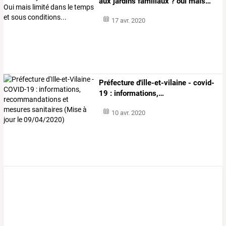
aux
jardins
familiaux
?
oui
mais
…
17 avr. 2020
Préfecture
d'ille-et-vilaine
-
covid-
19
:
informations,
…
10 avr. 2020