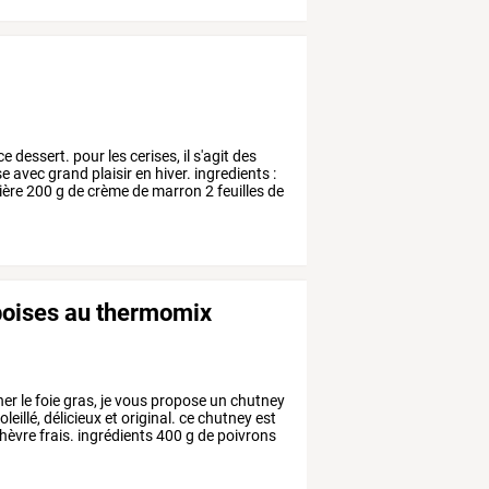
ce
dessert.
pour
les
cerises,
il
s'agit
des
se
avec
grand
plaisir
en
hiver.
ingredients
:
ière
200
g
de
crème
de
marron
2
feuilles
de
boises au thermomix
ner
le
foie
gras,
je
vous
propose
un
chutney
leillé,
délicieux
et
original.
ce
chutney
est
hèvre
frais.
ingrédients
400
g
de
poivrons