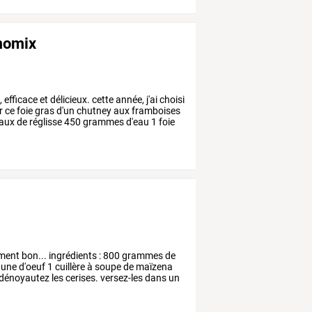
rmomix
,
efficace
et
délicieux.
cette
année,
j'ai
choisi
r
ce
foie
gras
d'un
chutney
aux
framboises
eaux
de
réglisse
450
grammes
d'eau
1
foie
ement
bon...
ingrédients
:
800
grammes
de
aune
d'oeuf
1
cuillère
à
soupe
de
maïzena
dénoyautez
les
cerises.
versez-les
dans
un