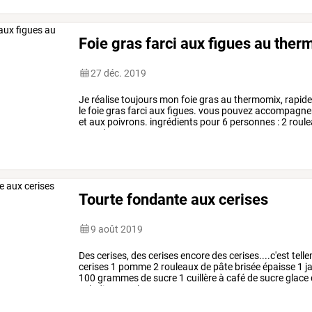
Foie gras farci aux figues au the
27 déc. 2019
Je
réalise
toujours
mon
foie
gras
au
thermomix,
rapide
le
foie
gras
farci
aux
figues.
vous
pouvez
accompagne
et
aux
poivrons.
ingrédients
pour
6
personnes
:
2
roul
gras
de
…
Tourte fondante aux cerises
9 août 2019
Des
cerises,
des
cerises
encore
des
cerises....c'est
tell
cerises
1
pomme
2
rouleaux
de
pâte
brisée
épaisse
1
j
100
grammes
de
sucre
1
cuillère
à
café
de
sucre
glace
saladier
avec
le
sucre
et
…