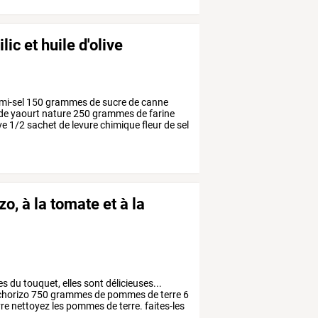
ic et huile d'olive
mi-sel
150
grammes
de
sucre
de
canne
de
yaourt
nature
250
grammes
de
farine
ve
1/2
sachet
de
levure
chimique
fleur
de
sel
, à la tomate et à la
es
du
touquet,
elles
sont
délicieuses...
horizo
750
grammes
de
pommes
de
terre
6
re
nettoyez
les
pommes
de
terre.
faites-les