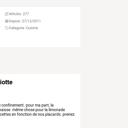
Articles :
277
Depuis :
27/12/2011
Categorie :
Cuisine
iotte
e
confinement.
pour
ma
part,
la
aisse.
même
chose
pour
la
limonade
cettes
en
fonction
de
nos
placards.
prenez