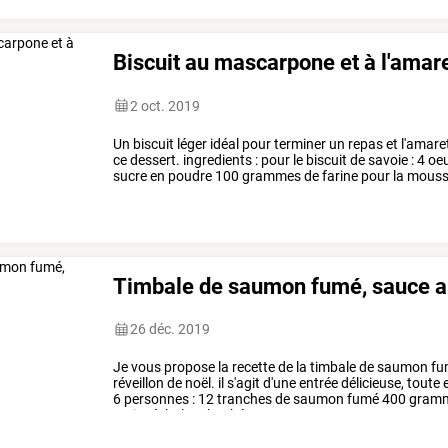
Biscuit au mascarpone et à l'amar
2 oct. 2019
Un
biscuit
léger
idéal
pour
terminer
un
repas
et
l'amare
ce
dessert.
ingredients
:
pour
le
biscuit
de
savoie
:
4
oe
sucre
en
poudre
100
grammes
de
farine
pour
la
mouss
30
cl
de
crème
…
Timbale de saumon fumé, sauce au
26 déc. 2019
Je
vous
propose
la
recette
de
la
timbale
de
saumon
fu
réveillon
de
noël.
il
s'agit
d'une
entrée
délicieuse,
toute
6
personnes
:
12
tranches
de
saumon
fumé
400
gram
petite
échalote
hachée
4
…