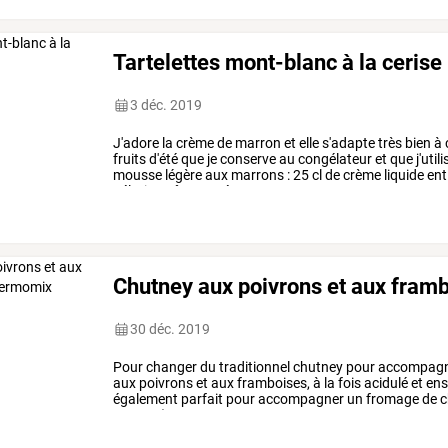
Tartelettes mont-blanc à la cerise
3 déc. 2019
J'adore
la
crème
de
marron
et
elle
s'adapte
très
bien
à
fruits
d'été
que
je
conserve
au
congélateur
et
que
j'utili
mousse
légère
aux
marrons
:
25
cl
de
crème
liquide
ent
gélatine
pâte
sucrée
:
…
Chutney aux poivrons et aux fram
30 déc. 2019
Pour
changer
du
traditionnel
chutney
pour
accompag
aux
poivrons
et
aux
framboises,
à
la
fois
acidulé
et
enso
également
parfait
pour
accompagner
un
fromage
de
c
rouges
(2
…