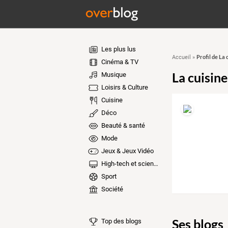
Les plus lus
Profil de La 
Accueil
»
Cinéma & TV
La cuisin
Musique
Loisirs & Culture
Cuisine
Déco
Beauté & santé
Mode
Jeux & Jeux Vidéo
High-tech et sciences
Sport
Société
Ses blogs
Top des blogs