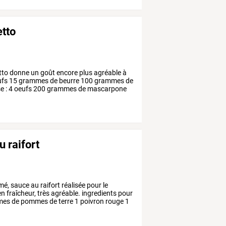
etto
tto
donne
un
goût
encore
plus
agréable
à
ufs
15
grammes
de
beurre
100
grammes
de
e
:
4
oeufs
200
grammes
de
mascarpone
 raifort
mé,
sauce
au
raifort
réalisée
pour
le
en
fraîcheur,
très
agréable.
ingredients
pour
mes
de
pommes
de
terre
1
poivron
rouge
1