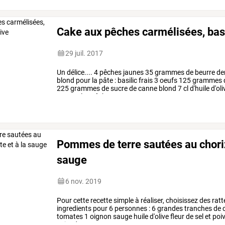
Cake aux pêches carmélisées, basil
29 juil. 2017
Un
délice....
4
pêches
jaunes
35
grammes
de
beurre
de
blond
pour
la
pâte
:
basilic
frais
3
oeufs
125
grammes
225
grammes
de
sucre
de
canne
blond
7
cl
d'huile
d'oli
coupez
les
pêches
en
…
Pommes de terre sautées au chorizo
sauge
6 nov. 2019
Pour
cette
recette
simple
à
réaliser,
choisissez
des
ratt
ingredients
pour
6
personnes
:
6
grandes
tranches
de
c
tomates
1
oignon
sauge
huile
d'olive
fleur
de
sel
et
poiv
cuire
dans
une
…