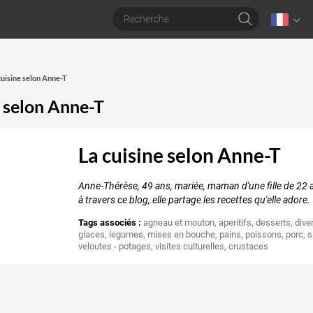
cuisine selon Anne-T
e selon Anne-T
La cuisine selon Anne-T
Anne-Thérèse, 49 ans, mariée, maman d'une fille de 22 an
à travers ce blog, elle partage les recettes qu'elle adore.
Tags associés :
agneau et mouton
,
aperitifs
,
desserts
,
dive
glaces
,
legumes
,
mises en bouche
,
pains
,
poissons
,
porc
,
s
veloutes - potages
,
visites culturelles
,
crustaces