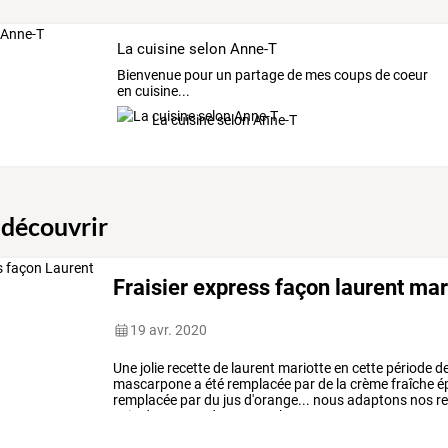
La cuisine selon Anne-T
Bienvenue pour un partage de mes coups de coeur
en cuisine...
La cuisine selon Anne-T
 découvrir
Fraisier express façon laurent mar
19 avr. 2020
Une
jolie
recette
de
laurent
mariotte
en
cette
période
d
mascarpone
a
été
remplacée
par
de
la
crème
fraîche
ép
remplacée
par
du
jus
d'orange...
nous
adaptons
nos
re
soin
de
vous
et
de
vos
proches
et
restez
…