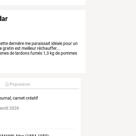
dar
ette
dernière
me
paraissait
idéale
pour
un
e
gratin
est
meilleur
réchauffer...
mmes
de
lardons
fumés
1,3
kg
de
pommes
Populaires
ournal, carnet créatif
 août 2026