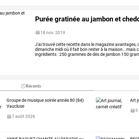
Purée gratinée au jambon et ched
18 nov. 2019
J'ai
trouvé
cette
recette
dans
le
magazine
avantages,
c
dimanche
midi
où
il
fait
bon
rester
à
la
maison...mais
c
ingrédients
:
250
grammes
de
dès
de
jambon
150
gra
de
terre
à
purée
2
échalotes
persil
…
Récents
Groupe de musique soirée année 80 (84)
Art j
Vaucluse
5
7 août 2026