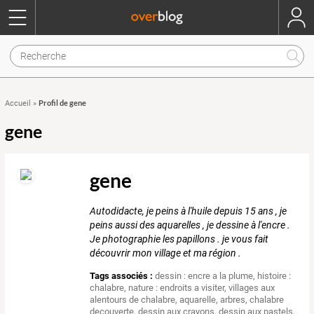
Profil de gene
Accueil
»
gene
gene
Autodidacte, je peins à l'huile depuis 15 ans , je
peins aussi des aquarelles , je dessine à l'encre .
Je photographie les papillons . je vous fait
découvrir mon village et ma région .
Tags associés :
dessin : encre a la plume
,
histoire :
chalabre
,
nature : endroits a visiter
,
villages aux
alentours de chalabre
,
aquarelle
,
arbres
,
chalabre
decouverte
,
dessin aux crayons
,
dessin aux pastels
,