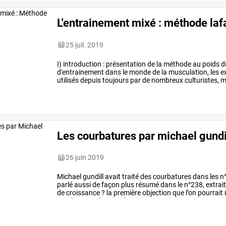
L'entrainement mixé : méthode lafa
25 juil. 2019
I)
introduction
:
présentation
de
la
méthode
au
poids
d
d'entrainement
dans
le
monde
de
la
musculation,
les
ex
utilisés
depuis
toujours
par
de
nombreux
culturistes,
m
avec
des
…
Les courbatures par michael gundi
26 juin 2019
Michael
gundill
avait
traité
des
courbatures
dans
les
n
parlé
aussi
de
façon
plus
résumé
dans
le
n°238,
extrai
de
croissance
?
la
première
objection
que
l’on
pourrait
courbatures.
lorsque
le
…