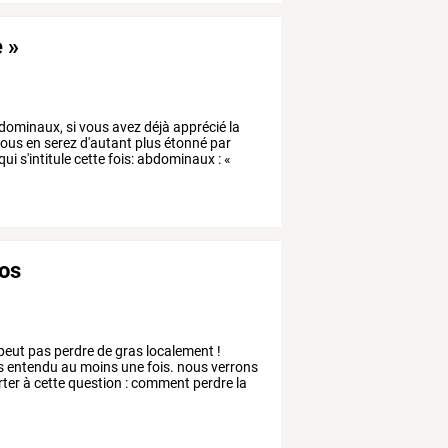
 »
dominaux,
si
vous
avez
déjà
apprécié
la
ous
en
serez
d'autant
plus
étonné
par
qui
s'intitule
cette
fois:
abdominaux
:
«
dos
peut
pas
perdre
de
gras
localement
!
s
entendu
au
moins
une
fois.
nous
verrons
ter
à
cette
question
:
comment
perdre
la