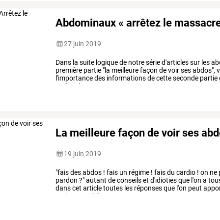
Abdominaux « arrêtez le massacre
27 juin 2019
Dans
la
suite
logique
de
notre
série
d'articles
sur
les
ab
première
partie
"la
meilleure
façon
de
voir
ses
abdos",
v
l'importance
des
informations
de
cette
seconde
partie
arrêtez
le
massacre
»
cette
…
La meilleure façon de voir ses ab
19 juin 2019
"fais
des
abdos
!
fais
un
régime
!
fais
du
cardio
!
on
ne
pardon
?"
autant
de
conseils
et
d'idioties
que
l'on
a
tou
dans
cet
article
toutes
les
réponses
que
l'on
peut
appor
graisse
stockée
sur
mon
…