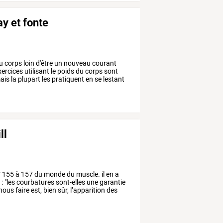
y et fonte
u
corps
loin
d'être
un
nouveau
courant
ercices
utilisant
le
poids
du
corps
sont
ais
la
plupart
les
pratiquent
en
se
lestant
ll
°
155
à
157
du
monde
du
muscle.
il
en
a
t
:
"les
courbatures
sont-elles
une
garantie
nous
faire
est,
bien
sûr,
l’apparition
des