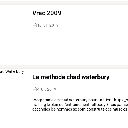
Vrac 2009
10 juil. 2019
La méthode chad waterbury
4 juil. 2019
Programme
de
chad
waterbury
pour
t-nation
:
https:/
training
le
plan
de
l'entraînement
full
body
3
fois
par
se
décennies
les
hommes
se
sont
construits
des
muscles
semaine,
ils
entraînaient
tout
leur
…