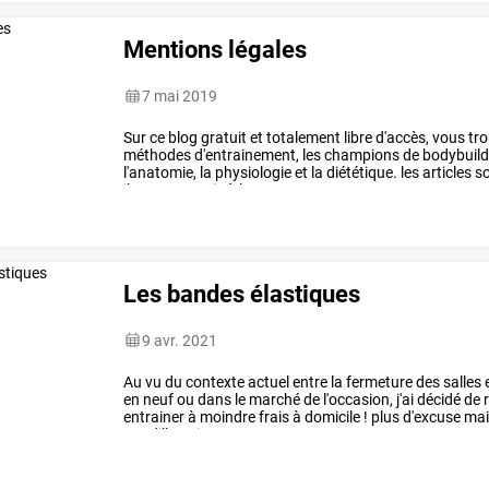
Mentions légales
7 mai 2019
Sur
ce
blog
gratuit
et
totalement
libre
d'accès,
vous
tro
méthodes
d'entrainement,
les
champions
de
bodybuild
l'anatomie,
la
physiologie
et
la
diététique.
les
articles
so
ils
sont
soumis
à
la
…
Les bandes élastiques
9 avr. 2021
Au
vu
du
contexte
actuel
entre
la
fermeture
des
salles
en
neuf
ou
dans
le
marché
de
l'occasion,
j'ai
décidé
de
r
entrainer
à
moindre
frais
à
domicile
!
plus
d'excuse
mai
gundill
avait
…