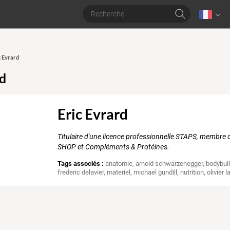
c Evrard
rd
Eric Evrard
Titulaire d'une licence professionnelle STAPS, membre
SHOP et Compléments & Protéines.
Tags associés :
anatomie
,
arnold schwarzenegger
,
bodybui
frederic delavier
,
materiel
,
michael gundill
,
nutrition
,
olivier l