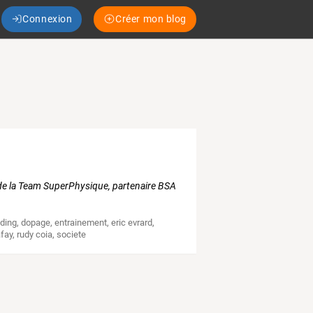
Connexion
Créer mon blog
 de la Team SuperPhysique, partenaire BSA
lding
,
dopage
,
entrainement
,
eric evrard
,
afay
,
rudy coia
,
societe