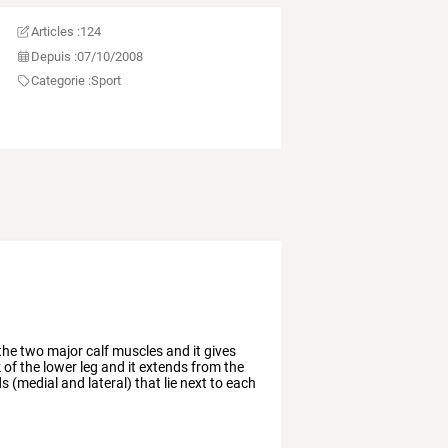
Articles :
124
Depuis :
07/10/2008
Categorie :
Sport
the
two
major
calf
muscles
and
it
gives
k
of
the
lower
leg
and
it
extends
from
the
ds
(medial
and
lateral)
that
lie
next
to
each