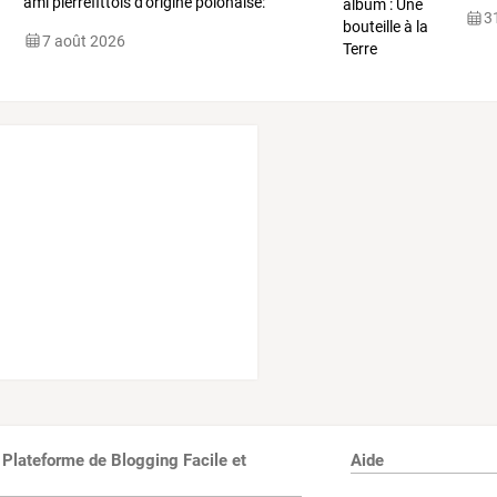
ami
pierrefittois
d'origine
polonaise:
31
Michel
…
7 août 2026
 Plateforme de Blogging Facile et
Aide