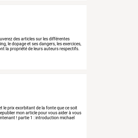
uverez
des
articles
sur
les
différentes
ing,
le
dopage
et
ses
dangers,
les
exercices,
nt
la
propriété
de
leurs
auteurs
respectifs.
et
le
prix
exorbitant
de
la
fonte
que
ce
soit
epublier
mon
article
pour
vous
aider
à
vous
ntenant
!
partie
1
:
introduction
michael