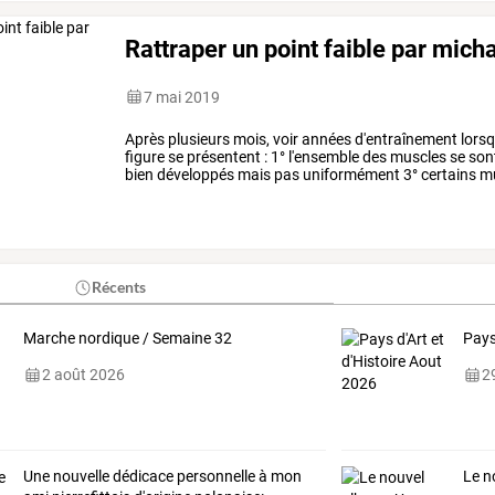
Rattraper un point faible par micha
7 mai 2019
Après
plusieurs
mois,
voir
années
d'entraînement
lorsq
figure
se
présentent
:
1°
l'ensemble
des
muscles
se
son
bien
développés
mais
pas
uniformément
3°
certains
mu
il
est
démontré
que
la
…
Récents
Marche nordique / Semaine 32
Pays
2 août 2026
29
Une
nouvelle
dédicace
personnelle
à
mon
Le n