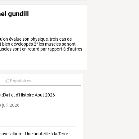
el gundill
u'on
évalue
son
physique,
trois
cas
de
t
bien
développés
2°
les
muscles
se
sont
scles
sont
en
retard
par
rapport
à
d'autres
Populaires
 d'Art et d'Histoire Aout 2026
 juil. 2026
ouvel album : Une bouteille à la Terre