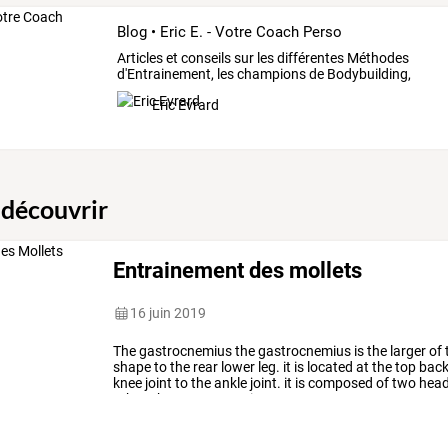
Blog • Eric E. - Votre Coach Perso
Articles
et
conseils
sur
les
différentes
Méthodes
d'Entrainement,
les
champions
de
Bodybuilding,
le
…
Eric Evrard
 découvrir
Entrainement des mollets
16 juin 2019
The
gastrocnemius
the
gastrocnemius
is
the
larger
of
shape
to
the
rear
lower
leg.
it
is
located
at
the
top
bac
knee
joint
to
the
ankle
joint.
it
is
composed
of
two
hea
other.
the
gastrocnemius
can
…