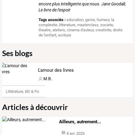
encore plus intelligente que nous. Jane Goodall,
Le livre de l'espoir
Tags associés :
education
,
genre
,
humeur
,
la
complexite
,
litterature
,
masterclass
,
societe
,
theatre
,
ateliers
,
cinema d'auteur
,
creativite
,
droits
de l'enfant
,
ecriture
Ses blogs
L'amour des livres
M.B.
Littérature, BD & Poésie
Articles à découvrir
Ailleurs, autrement...
8 avr. 2026