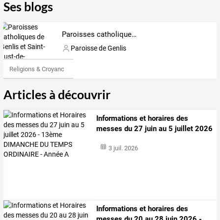
Ses blogs
Paroisses catholiques de Genlis et Saint-Just-de-Bretenières (France)
Paroisse de Genlis
Religions & Croyances
Articles à découvrir
Informations
et
horaires
des
messes
du
27
juin
au
5
juillet
2026
-
…
3 juil. 2026
Informations
et
horaires
des
messes
du
20
au
28
juin
2026
-