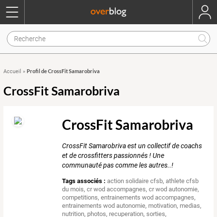
Profil de CrossFit Samarobriva
Accueil
»
CrossFit Samarobriva
CrossFit Samarobriva
CrossFit Samarobriva est un collectif de coachs
et de crossfitters passionnés ! Une
communauté pas comme les autres..!
Tags associés :
action solidaire cfsb
,
athlete cfsb
du mois
,
cr wod accompagnes
,
cr wod autonomie
,
competitions
,
entrainements wod accompagnes
,
entrainements wod autonomie
,
motivation
,
medias
,
nutrition
,
photos
,
recuperation
,
sorties
,