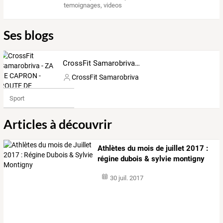
temoignages
,
videos
Ses blogs
CrossFit Samarobriva - ZA LE CAPRON - ROUTE DE TAISNIL, Saleux 06.63.61.01.81 - 06.17.35.17.44
CrossFit Samarobriva
Sport
Articles à découvrir
Athlètes du mois de juillet 2017 :
régine dubois & sylvie montigny
30 juil. 2017