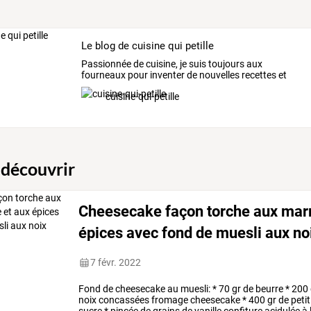
Le blog de cuisine qui petille
Passionnée
de
cuisine,
je
suis
toujours
aux
fourneaux
pour
inventer
de
nouvelles
recettes
et
pour
ravir
les
…
cuisine-qui-petille
 découvrir
Cheesecake façon torche aux marro
épices avec fond de muesli aux no
7 févr. 2022
Fond
de
cheesecake
au
muesli:
*
70
gr
de
beurre
*
200
noix
concassées
fromage
cheesecake
*
400
gr
de
petit