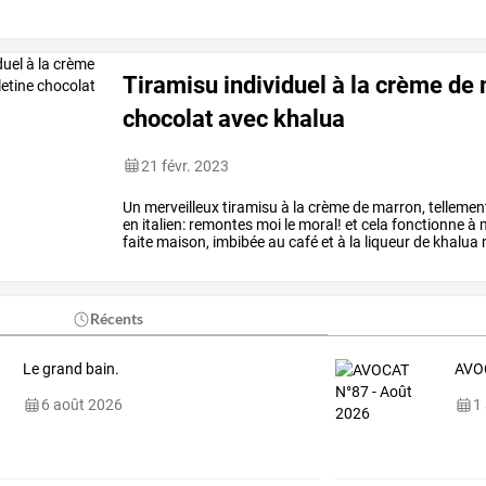
Tiramisu individuel à la crème de 
chocolat avec khalua
21 févr. 2023
Un
merveilleux
tiramisu
à
la
crème
de
marron,
tellemen
en
italien:
remontes
moi
le
moral!
et
cela
fonctionne
à
m
faite
maison,
imbibée
au
café
et
à
la
liqueur
de
khalua
pour
…
Récents
Le grand bain.
AVOC
6 août 2026
1