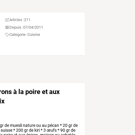
Articles :
211
Depuis :
07/04/2011
Categorie :
Cuisine
ns à la poire et aux
ix
gr
de
muesli
nature
ou
au
pécan
*
20
gr
de
suisse
*
200
gr
de
kiri
*
3
œufs
*
90
gr
de