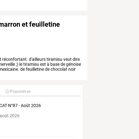
marron et feuilletine
t
réconfortant.
d'ailleurs
tiramisu
veut
dire
erveille
;)
le
tiramisu
est
à
base
de
génoise
mexicaine.
de
feuilletine
de
chocolat
noir
Populaires
AT N°87 - Août 2026
 août 2026