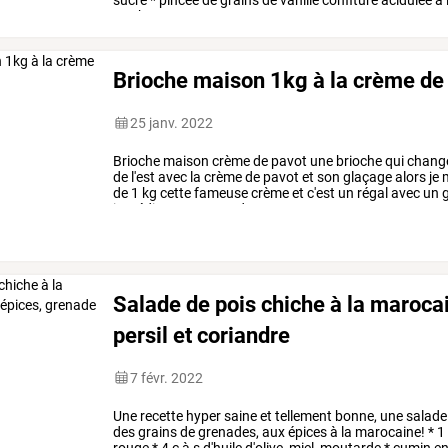
sucre
*
pincée
de
grains
de
vanille
confiture
acidulée
à
torche
aux
marrons:
…
Brioche maison 1kg à la crème de
25 janv. 2022
Brioche
maison
crème
de
pavot
une
brioche
qui
chang
de
l'est
avec
la
crème
de
pavot
et
son
glaçage
alors
je
de
1
kg
cette
fameuse
crème
et
c'est
un
régal
avec
un
g
ingrédients
*
500
gr
de
…
Salade de pois chiche à la maroca
persil et coriandre
7 févr. 2022
Une
recette
hyper
saine
et
tellement
bonne,
une
salade
des
grains
de
grenades,
aux
épices
à
la
marocaine!
*
1
rouge
*
4
c
à
s
d'huile
d'olive,
miel,
moutarde
*
cumin
e