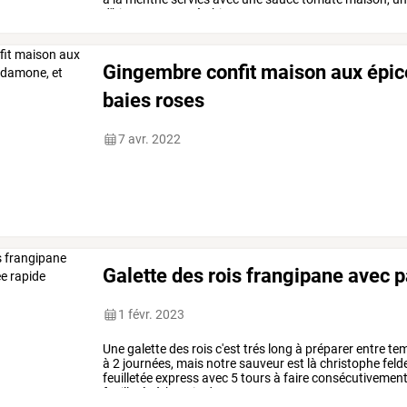
d'hiver
on
peut
très
bien
…
Gingembre confit maison aux épice
baies roses
7 avr. 2022
Galette des rois frangipane avec p
1 févr. 2023
Une
galette
des
rois
c'est
trés
long
à
préparer
entre
te
à
2
journées,
mais
notre
sauveur
est
là
christophe
feld
feuilletée
express
avec
5
tours
à
faire
consécutivemen
feuilletée
à
besoin
de
repos
…