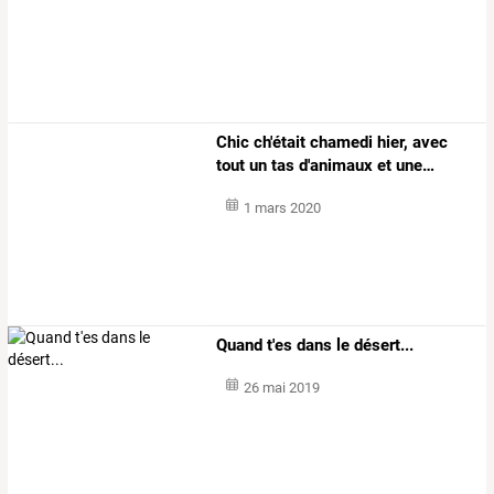
Chic
ch'était
chamedi
hier,
avec
tout
un
tas
d'animaux
et
une
…
1 mars 2020
Quand t'es dans le désert...
26 mai 2019