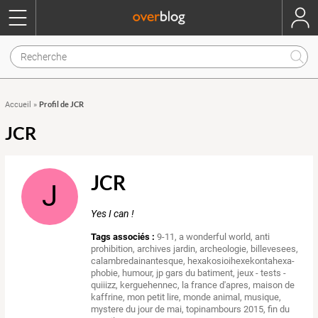
Profil de JCR
Accueil
»
JCR
JCR
J
Yes I can !
Tags associés :
9-11
,
a wonderful world
,
anti
prohibition
,
archives jardin
,
archeologie
,
billevesees
,
calambredainantesque
,
hexakosioihexekontahexa-
phobie
,
humour
,
jp gars du batiment
,
jeux - tests -
quiiizz
,
kerguehennec
,
la france d'apres
,
maison de
kaffrine
,
mon petit lire
,
monde animal
,
musique
,
mystere du jour de mai
,
topinambours 2015
,
fin du