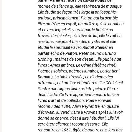
parler. Parler est alors un calvaire dans ce
monde de silence qu'elle réanimera de musique.
Elle étudie de façon très large la philosophie
antique, principalement Platon qui lui semble
être un frère en esprit, un maître qu'elle aurait eu
et envers lequel elle aurait gardé fidélité au
travers des siècles, elle rêve de lui, elle le voit en
rêve lui enseignant bien des mystères et elle
étudie la spiritualité avec Rudolf Steiner en
parfait écho de Platon, Peter Deunov, Bruno
Gröning , maîtres de son destin. Elle publie huit
livres : Âmes amères, Le Génie (théâtre rimé),
Poèmes solaires, poèmes lunaires, Le sentier (
Roman ), La table dressée, Le diadème des
offrandes, et Lumière et ténèbres. "Le Génie" est
illustré par l'aquarelliste-artiste-peintre Pierre-
Jean Llado. Ce livre appartient aujourd'hui aux
livres d'art et de collection. Poète écrivain
reconnu dès 1984, Alain Peyrefitte, en qualité
d'écrivain, lui rend visite à Provins après lui avoir
donné sa chance, c'est à dire " étudier". Elle lui
sera éternellement reconnaissante. Elle
rencontre en 1961, âgée de quatre ans, lors des