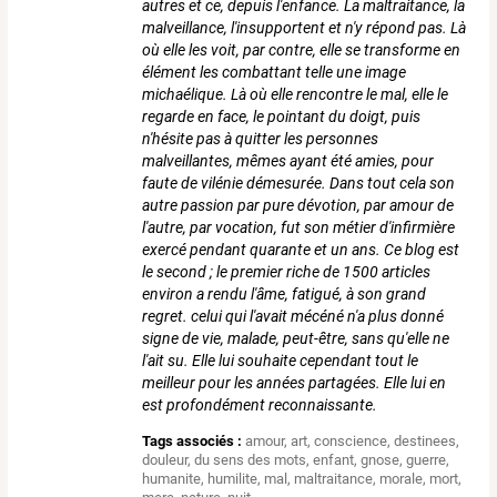
autres et ce, depuis l'enfance. La maltraitance, la
malveillance, l'insupportent et n'y répond pas. Là
où elle les voit, par contre, elle se transforme en
élément les combattant telle une image
michaélique. Là où elle rencontre le mal, elle le
regarde en face, le pointant du doigt, puis
n'hésite pas à quitter les personnes
malveillantes, mêmes ayant été amies, pour
faute de vilénie démesurée. Dans tout cela son
autre passion par pure dévotion, par amour de
l'autre, par vocation, fut son métier d'infirmière
exercé pendant quarante et un ans. Ce blog est
le second ; le premier riche de 1500 articles
environ a rendu l'âme, fatigué, à son grand
regret. celui qui l'avait mécéné n'a plus donné
signe de vie, malade, peut-être, sans qu'elle ne
l'ait su. Elle lui souhaite cependant tout le
meilleur pour les années partagées. Elle lui en
est profondément reconnaissante.
Tags associés :
amour
,
art
,
conscience
,
destinees
,
douleur
,
du sens des mots
,
enfant
,
gnose
,
guerre
,
humanite
,
humilite
,
mal
,
maltraitance
,
morale
,
mort
,