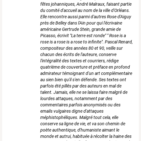
fêtes johanniques, André Malraux, faisant partie
du comité d'accueil au nom de la ville d'Orléans.
Elle rencontre aussi parmi d'autres Rose d'Aiguy
près de Belley dans l'Ain pour qui l'écrivaine
américaine Gertrude Stein, grande amie de
Picasso, écrivit "La terre est ronde" " Rose is a
rose is a rose is a rose to infinite". Pascal Renard,
compositeur des années 80 et 90, veille sur
chacun des écrits de l'auteure, conserve
l'intégralité des textes et courriers, rédige
quatrième de couverture et préface en profond
admirateur témoignant d'un art complémentaire
au sien bien qu'il s'en défende. Ses textes ont
parfois été pillés par des auteurs en mal de
talent. Jamais, elle ne se laissa faire malgré de
lourdes attaques, notamment par des
commentaires parfois anonymisés ou des
emails vulgaires digne d'attaques
méphistophéliques. Malgré tout cela, elle
conserve sa ligne de vie, et va son chemin de
poète authentique, d'humaniste aimant le
monde et autrui, habituée à récolter la haine des