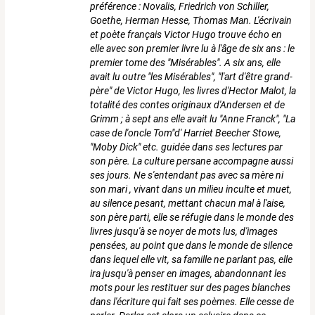
préférence : Novalis, Friedrich von Schiller,
Goethe, Herman Hesse, Thomas Man. L'écrivain
et poète français Victor Hugo trouve écho en
elle avec son premier livre lu à l'âge de six ans : le
premier tome des "Misérables". A six ans, elle
avait lu outre "les Misérables", "l'art d'être grand-
père" de Victor Hugo, les livres d'Hector Malot, la
totalité des contes originaux d'Andersen et de
Grimm ; à sept ans elle avait lu "Anne Franck", "La
case de l'oncle Tom"d' Harriet Beecher Stowe,
"Moby Dick" etc. guidée dans ses lectures par
son père. La culture persane accompagne aussi
ses jours. Ne s'entendant pas avec sa mère ni
son mari , vivant dans un milieu inculte et muet,
au silence pesant, mettant chacun mal à l'aise,
son père parti, elle se réfugie dans le monde des
livres jusqu'à se noyer de mots lus, d'images
pensées, au point que dans le monde de silence
dans lequel elle vit, sa famille ne parlant pas, elle
ira jusqu'à penser en images, abandonnant les
mots pour les restituer sur des pages blanches
dans l'écriture qui fait ses poèmes. Elle cesse de