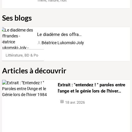
mere
,
nature
,
nuit
Ses blogs
Le diadème des offrandes - Béatrice Lukomski-Joly -
Béatrice Lukomski-Joly
Littérature, BD & Poésie
Articles à découvrir
Extrait
:
"entendez
!
"
paroles
entre
l'ange
et
le
génie
lors
de
l'hiver
…
18 avr. 2026