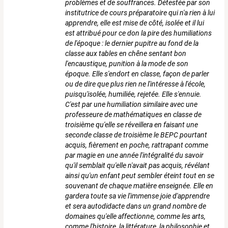
problèmes et de souffrances. Détestée par son
institutrice de cours préparatoire qui n'a rien à lui
apprendre, elle est mise de côté, isolée et il lui
est attribué pour ce don la pire des humiliations
de l'époque : le dernier pupitre au fond de la
classe aux tables en chêne sentant bon
l'encaustique, punition à la mode de son
époque. Elle s'endort en classe, façon de parler
ou de dire que plus rien ne l'intéresse à l'école,
puisqu'isolée, humiliée, rejetée. Elle s'ennuie.
C'est par une humiliation similaire avec une
professeure de mathématiques en classe de
troisième qu'elle se réveillera en faisant une
seconde classe de troisième le BEPC pourtant
acquis, fièrement en poche, rattrapant comme
par magie en une année l'intégralité du savoir
qu'il semblait qu'elle n'avait pas acquis, révélant
ainsi qu'un enfant peut sembler éteint tout en se
souvenant de chaque matière enseignée. Elle en
gardera toute sa vie l'immense joie d'apprendre
et sera autodidacte dans un grand nombre de
domaines qu'elle affectionne, comme les arts,
comme l'histoire, la littérature, la philosophie et