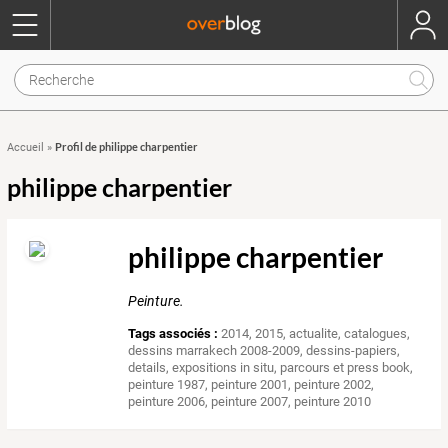
Profil de philippe charpentier
Accueil
»
philippe charpentier
philippe charpentier
Peinture.
Tags associés :
2014
,
2015
,
actualite
,
catalogues
,
dessins marrakech 2008-2009
,
dessins-papiers
,
details
,
expositions in situ
,
parcours et press book
,
peinture 1987
,
peinture 2001
,
peinture 2002
,
peinture 2006
,
peinture 2007
,
peinture 2010