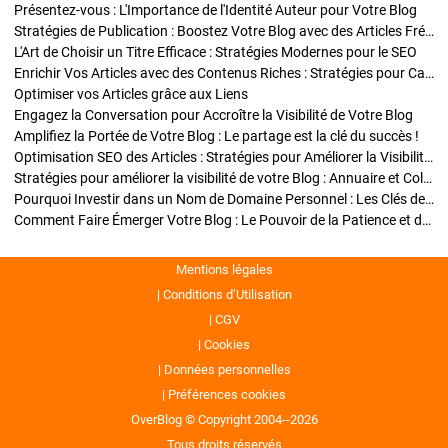
Présentez-vous : L'Importance de l'Identité Auteur pour Votre Blog
Stratégies de Publication : Boostez Votre Blog avec des Articles Fréquents et Exclusifs
L'Art de Choisir un Titre Efficace : Stratégies Modernes pour le SEO
Enrichir Vos Articles avec des Contenus Riches : Stratégies pour Captiver et Optimiser
Optimiser vos Articles grâce aux Liens
Engagez la Conversation pour Accroître la Visibilité de Votre Blog
Amplifiez la Portée de Votre Blog : Le partage est la clé du succès !
Optimisation SEO des Articles : Stratégies pour Améliorer la Visibilité de Votre Blog
Stratégies pour améliorer la visibilité de votre Blog : Annuaire et Collaborations
Pourquoi Investir dans un Nom de Domaine Personnel : Les Clés de la Réussite de Votre Blog
Comment Faire Émerger Votre Blog : Le Pouvoir de la Patience et de la Persévérance
Mentions légales
Conditions d’Utilisation
CGV
Cookies
Données personnelles
Préférences cookies
OverBlog © Copyright 2004--2026
Tous droits réservés