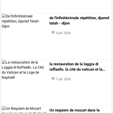
​​​​​​​de l'infinitésimale répétition, djamel
tatah - dijon
4 juil. 2026
​​​​​​​la
restauration
de
la
loggia
di
raffaello.
la
cité
du
vatican
et
la
…
1 juil. 2026
Un
requiem
de
mozart
dans
le