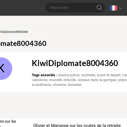
iwiDiplomate8004360
omate8004360
KiwiDiplomate8004360
K
Tags associés :
alaska-yukon
,
australie
,
avant le depart
,
ca
caledonie
,
nouvelle zelande
,
oiseaux dans la garrigue
,
polyn
scandinavie
,
slovenie
,
tanzanie
Olivier et Marianne sur les routes de la retraite