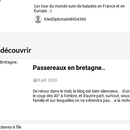
(un tour du monde suivi de balades en France et en
Europe...)
KiwiDiplomate8004360
 découvrir
Passereaux en bretagne..
8 juil. 2026
De
retour
dans
le
midi,
le
blog
est
bien
silencieux...
d'un
le
coup
des
40°
à
l'ombre,
et
d'autre
part,
surtout,
sous
famille
et
sur
lesquelles
on
ne
s'étendra
pas...
a
la
rech
températures
et
dans
les
…