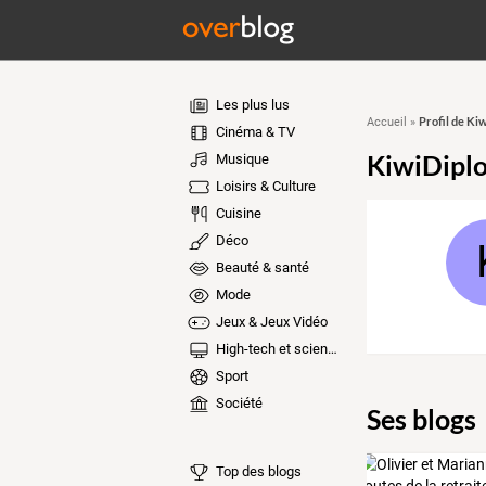
Les plus lus
Profil de K
Accueil
»
Cinéma & TV
KiwiDipl
Musique
Loisirs & Culture
Cuisine
Déco
Beauté & santé
Mode
Jeux & Jeux Vidéo
High-tech et sciences
Sport
Société
Ses blogs
Top des blogs