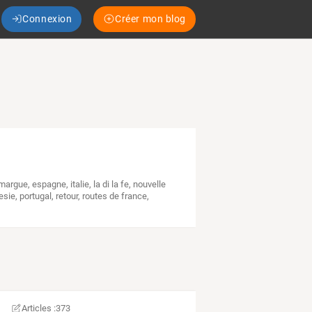
Connexion
Créer mon blog
margue
,
espagne
,
italie
,
la di la fe
,
nouvelle
esie
,
portugal
,
retour
,
routes de france
,
Articles :
373