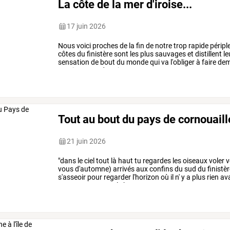
La côte de la mer d'iroise...
17 juin 2026
Nous
voici
proches
de
la
fin
de
notre
trop
rapide
péripl
côtes
du
finistère
sont
les
plus
sauvages
et
distillent
le
sensation
de
bout
du
monde
qui
va
l'obliger
à
faire
demi
parvient
tout
de
suite
…
Tout au bout du pays de cornouaill
21 juin 2026
"dans
le
ciel
tout
là
haut
tu
regardes
les
oiseaux
voler
v
vous
d'automne)
arrivés
aux
confins
du
sud
du
finistèr
s'asseoir
pour
regarder
l'horizon
où
il
n'
y
a
plus
rien
av
repensant,
un
peu
le
but
…