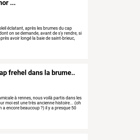
or ...
leil
éclatant,
après
les
brumes
du
cap
dont
on
se
demande,
avant
de
s'y
rendre,
si
près
avoir
longé
la
baie
de
saint-brieuc,
ap frehel dans la brume..
micale
à
rennes,
nous
voilà
partis
dans
les
ur
moi
est
une
très
ancienne
histoire...
(oh
n
a
encore
beaucoup
?)
il
y
a
presque
50