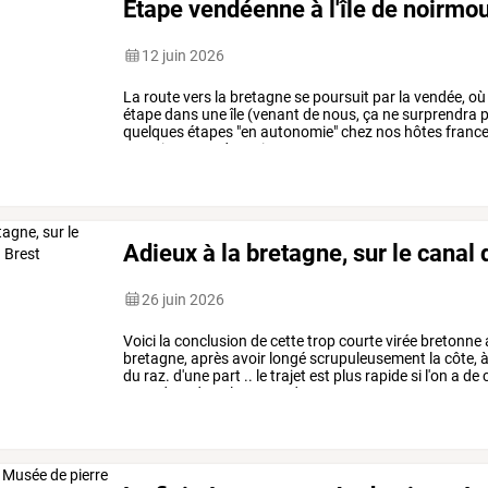
Etape vendéenne à l'île de noirmou
12 juin 2026
La
route
vers
la
bretagne
se
poursuit
par
la
vendée,
où
étape
dans
une
île
(venant
de
nous,
ça
ne
surprendra
p
quelques
étapes
"en
autonomie"
chez
nos
hôtes
franc
camping
pour
des
raisons
…
Adieux à la bretagne, sur le canal 
26 juin 2026
Voici
la
conclusion
de
cette
trop
courte
virée
bretonne
bretagne,
après
avoir
longé
scrupuleusement
la
côte,
du
raz.
d'une
part
..
le
trajet
est
plus
rapide
si
l'on
a
de
c
attendent
dans
le
centre
de
…