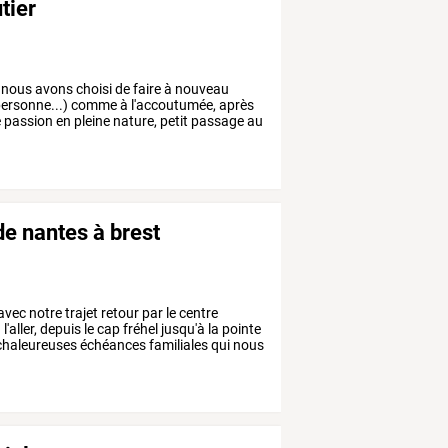
tier
nous
avons
choisi
de
faire
à
nouveau
ersonne...)
comme
à
l'accoutumée,
après
e
passion
en
pleine
nature,
petit
passage
au
de nantes à brest
avec
notre
trajet
retour
par
le
centre
à
l'aller,
depuis
le
cap
fréhel
jusqu'à
la
pointe
haleureuses
échéances
familiales
qui
nous