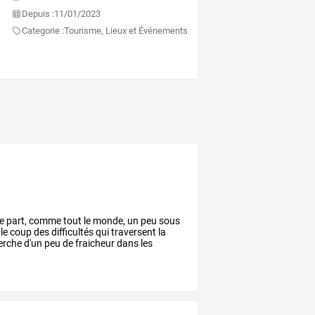
Depuis :
11/01/2023
Categorie :
Tourisme, Lieux et Événements
e
part,
comme
tout
le
monde,
un
peu
sous
le
coup
des
difficultés
qui
traversent
la
erche
d'un
peu
de
fraicheur
dans
les