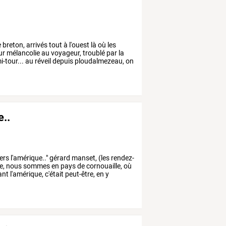
e
breton,
arrivés
tout
à
l'ouest
là
où
les
ur
mélancolie
au
voyageur,
troublé
par
la
-tour...
au
réveil
depuis
ploudalmezeau,
on
e..
ers
l'amérique.."
gérard
manset,
(les
rendez-
e,
nous
sommes
en
pays
de
cornouaille,
où
ant
l'amérique,
c'était
peut-être,
en
y