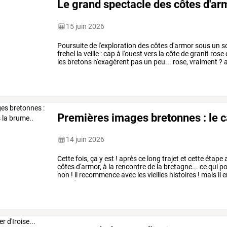
Le grand spectacle des côtes d'arm
15 juin 2026
Poursuite
de
l'exploration
des
côtes
d'armor
sous
un
so
frehel
la
veille
:
cap
à
l'ouest
vers
la
côte
de
granit
rose
les
bretons
n'exagèrent
pas
un
peu...
rose,
vraiment
?
a
voici
que
la
côte
…
Premières images bretonnes : le c
14 juin 2026
Cette
fois,
ça
y
est
!
après
ce
long
trajet
et
cette
étape
a
côtes
d'armor,
à
la
rencontre
de
la
bretagne...
ce
qui
po
non
!
il
recommence
avec
les
vieilles
histoires
!
mais
il
e
ans,
deux
…