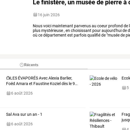
Le finistère, un musée de pierre à c
16 juin 2026
Nous
voici
maintenant
parvenus
au
coeur
profond
de
plus
mystérieuse
,
en
choisissant
pour
aujourd'hui
de
d
où
ce
département
est
parfois
qualifié
de
"musée
de
pi
témoignant
de
son
…
Récents
📺LES
ÉVAPORÉS
Avec
Alexia
Barlier,
Ecol
Foëd
Amara
et
Faustine
Koziel
dès
le
9
…
5
6 août 2026
Sal Ava sur un an - 1
Frag
jusq
6 août 2026
4