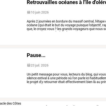
Retrouvailles océanes à l'île d'olér
10 juin 2026
Après
2
journées
en
bordure
du
massif
central,
l'étape
océane
(qui
était
le
but
du
voyage
puisque
l'objectif,
ra
que,
le
croyez
vous
?
les
grands
voyageurs
que
nous
s
nous
avons
pas
mal
négligé
…
Pause...
23 juil. 2026
Un
petit
message
pour
vous,
lecteurs
du
blog,
qui
vous
silence
estival
à
une
période
où
l'on
parle
ici
habituelle
le
projet
d'y
retourner
était
effectivement
bien
là
au
pri
complexes
et
…