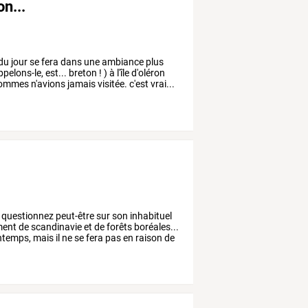
on...
du
jour
se
fera
dans
une
ambiance
plus
ppelons-le,
est...
breton
!
)
à
l'île
d'oléron
ommes
n'avions
jamais
visitée.
c'est
vrai...
questionnez
peut-être
sur
son
inhabituel
ment
de
scandinavie
et
de
forêts
boréales...
ntemps,
mais
il
ne
se
fera
pas
en
raison
de